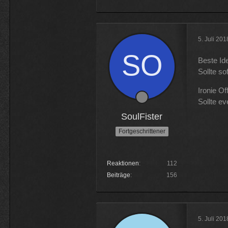
5. Juli 20
Beste Id
Sollte so
Ironie Off
Sollte e
SoulFister
Fortgeschrittener
Reaktionen
112
Beiträge
156
5. Juli 20