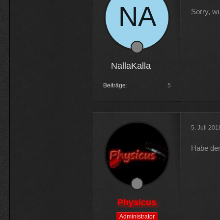
Sorry, w
NallaKalla
Beiträge
5
5. Juli 20
Habe den
Physicus
Administrator