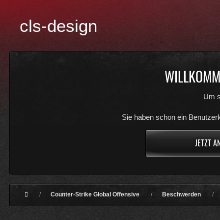
cls-design
WILLKOMME
Um s
Sie haben schon ein Benutzerk
JETZT A
Counter-Strike Global Offensive
Beschwerden