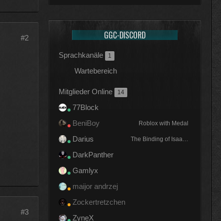
GGC-DISCORD
#2
Sprachkanäle
1
Wartebereich
Mitglieder Online
14
77Block
BeniBoy
Roblox with Medal
Darius
The Binding of Isaac: Rebirth
DarkPanther
Gamlyx
maijor andrzej
Zockertretzchen
#3
ZyneX