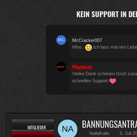
KEIN SUPPORT IN DE
McCracker007
Hiho .
Ich lass mal nen Lieb
Physicus
Vielen Dank schönen Gruß zur
schnellen Support
Physicus
Twitch-Box 6.2.0 in Arbeit
13
BANNUNGSANTRA
MITGLIEDER
McCracker007
NallaKalla
5. Juli 
Muss ich auch alles machen .