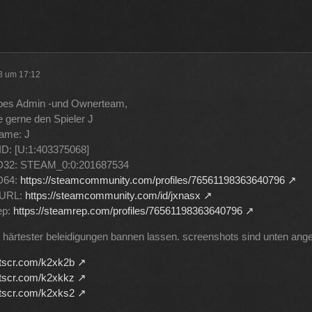
haben und dann noch mal 65 für Forum Update.
09
ltlab und Plugins und Designs auch so um locker flockig 50-60 €
18 um 17:12
 aus der Tasche gezogen wird
12
iebes Admin -und Ownerteam,
e gerne den Spieler J
ame: J
 wenn man innerhalb 2 Jahre das Forum Update kauft kostet es nur die
ID: [U:1:403375068]
ID32: STEAM_0:0:201687534
11
D64:
https://steamcommunity.com/profiles/76561198363640796
mURL:
https://steamcommunity.com/id/jxnasx
ep:
https://steamrep.com/profiles/76561198363640796
 härtester beleidigungen bannen lassen. screenshots sind unten ang
rntscr.com/k2xk2b
rntscr.com/k2xkkz
rntscr.com/k2xks2