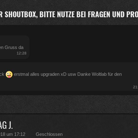
R SHOUTBOX, BITTE NUTZE BEI FRAGEN UND P
en Gruss da
12:28
ück
erstmal alles upgraden xD usw Danke Woltlab für den
21
:47
G J.
2018 um 17:12
Geschlossen
Kratze gerade alles an geld zusammen was ich auftreiben kann .