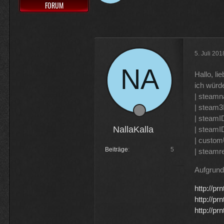
FORUM
Muss 50 für einige Plugins 
Physicus
Ja bei mir sind es 130 € für Wo
5. Juli 20
ätzend, wie schnell alles einem
Hallo, l
ich würd
McCracker007
| steamn
Ja das ist echt wild. Vor allem
| steam3
hälfte .
| steam
NallaKalla
| steamI
| custo
Beiträge
5
| steamr
Aufgrund
http://p
http://p
http://p