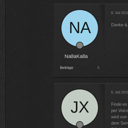
6. Juli 20
Danke & 
NallaKalla
Beiträge
5
6. Juli 20
Finde es
per Voic
wird von 
dem Serve