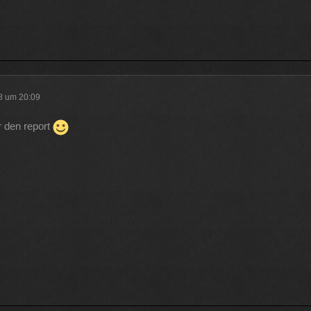
18 um 20:09
r den report