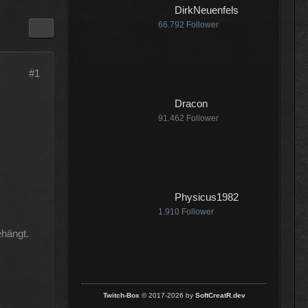
DirkNeuenfels
:25
66.792
Follower
#1
:07
Dracon
91.462
Follower
:18
Physicus1982
1.910
Follower
ehängt.
Twitch-Box
© 2017-2026 by
SoftCreatR.dev