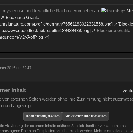
e, mysteriöse und freundliche Nachbar von nebenan.
Me
[Blockierte Grafik:
teamsignature.com/profile/german/76561198022331558.png]
[Blockie
http://www.speedtest.net/result/5189439439.png]
[Blockierte Grafik:
i.imgur.com/V2VAofP.jpg
]
mber 2015 um 22:47
rner Inhalt
youtu
te von externen Seiten werden ohne Ihre Zustimmung nicht automatis
en und angezeigt.
Inhalt einmalig anzeigen
Alle externen Inhalte anzeigen
ie Aktivierung der externen Inhalte erklären Sie sich damit einverstanden, dass
enbezogene Daten an Drittplattformen übermittelt werden. Mehr Informationen daz