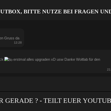
OUTBOX, BITTE NUTZE BEI FRAGEN U
ben Gruss da
12:28
ück
erstmal alles upgraden xD usw Danke Woltlab für den
21
13:47
R GERADE ? - TEILT EUER YOUTU
Kratze gerade alles an geld zusammen was ich auftreiben kann .