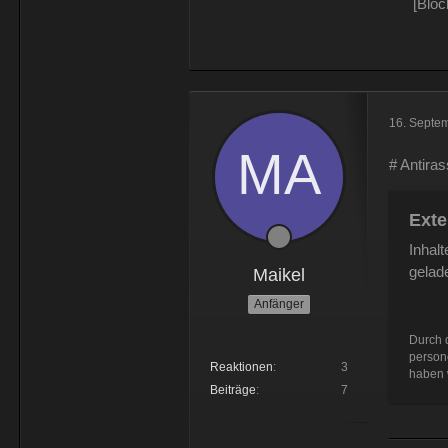
[Bloc
16. Septe
# Antira
Exte
Inhal
gelad
Maikel
Anfänger
Durch d
person
Reaktionen
3
haben w
Beiträge
7