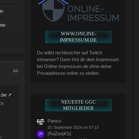
in
rte
WWW.ONLINE-
IMPRESSUM.DE
Du willst rechtssicher auf Twitch
streamen? Dann Hol dir dein Impressum
bei Online-Impressum.de ohne deine
#4
Privatadresse online zu stellen.
.be
NEUESTE GGC
ch
MITGLIEDER
Panics
25. September 2024 um 07:23
|RaZon|KS|
u