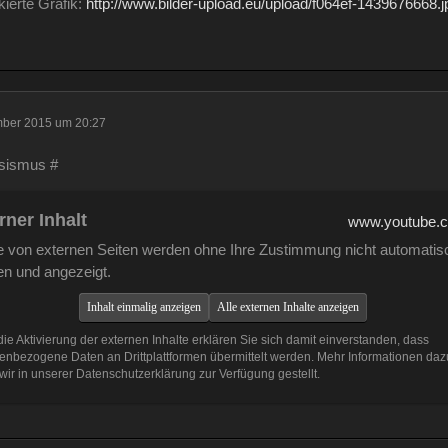
kierte Grafik:
http://www.bilder-upload.eu/upload/f064ef-1439676668.j
mber 2015 um 20:27
ssismus #
rner Inhalt
www.youtube.
te von externen Seiten werden ohne Ihre Zustimmung nicht automatis
en und angezeigt.
Inhalt einmalig anzeigen
Alle externen Inhalte anzeigen
ie Aktivierung der externen Inhalte erklären Sie sich damit einverstanden, dass
enbezogene Daten an Drittplattformen übermittelt werden. Mehr Informationen daz
ir in unserer Datenschutzerklärung zur Verfügung gestellt.