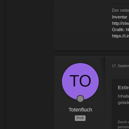
Der nett
Inventar
http://s
Grafik: 
https://
17. Septe
Exte
Inhal
gelad
Totenfluch
Profi
Durch d
person