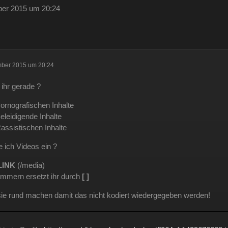
 haben und dann noch mal 65 für Forum Update.
ber 2015 um 20:24
09
ltlab und Plugins und Designs auch so um locker flockig 50-60 €
 aus der Tasche gezogen wird
mber 2015 um 20:24
12
 ihr gerade ?
 wenn man innerhalb 2 Jahre das Forum Update kauft kostet es nur die
Pornografischen Inhalte
eleidigende Inhalte
11
assistischen Inhalte
e ich Videos ein ?
LINK
(/media)
lammern ersetzt ihr durch
[ ]
ie rund machen damit das nicht kodiert wiedergegeben werden!