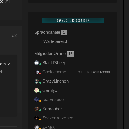
pg
]
GGC-DISCORD
Sprachkanäle
1
#2
Wartebereich
Mitglieder Online
15
BlackISheep
com
ch
Cookieonmc
Minecraft with Medal
CrazyLinchen
Gamlyx
realEnzooo
u
Schrauber
Zockertretzchen
ZyneX