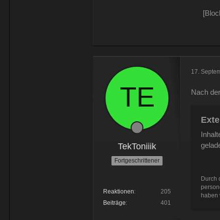
[Bloc
17. Septe
Nach der
Exte
Inhal
gelad
TekToniiik
Fortgeschrittener
Durch d
person
Reaktionen
205
haben w
Beiträge
401