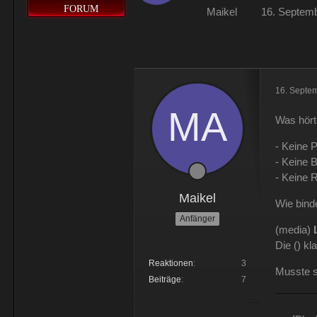
Muss 50 für einige Plugins
MITGLIEDER
FORUM
Maikel
16. Septem
Physicus
Ja bei mir sind es 130 € für Wo
ätzend, wie schnell alles einem
16. Septe
Was hört
McCracker007
Ja das ist echt wild. Vor allem
- Keine 
hälfte .
- Keine B
- Keine R
Maikel
Wie bind
Anfänger
(media)
Die () k
Reaktionen
3
Musste s
Beiträge
7