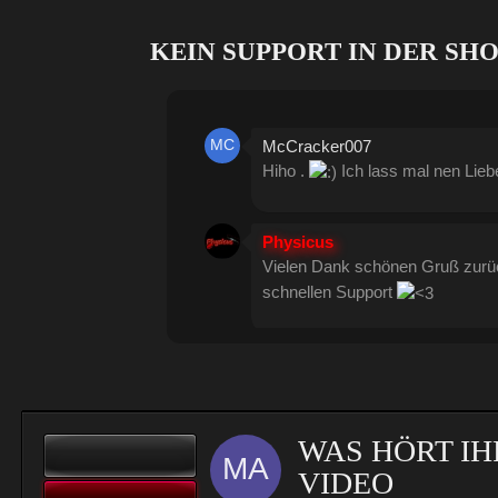
KEIN SUPPORT IN DER SH
McCracker007
Hiho .
Ich lass mal nen Lie
Physicus
Vielen Dank schönen Gruß zur
schnellen Support
Physicus
Twitch-Box 6.2.0 in Arbeit
WAS HÖRT IH
McCracker007
VIDEO
Muss ich auch alles machen .