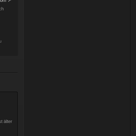
com
ch
u
t älter