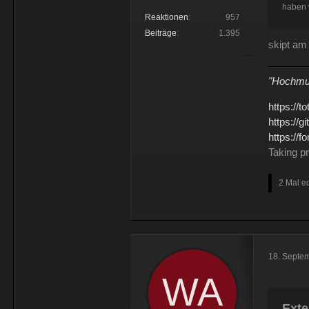
haben w
Reaktionen
957
Beiträge
1.395
skipt am
"Hochmu
https://t
https://g
https://
Taking p
2 Mal ed
18. Septe
Exte