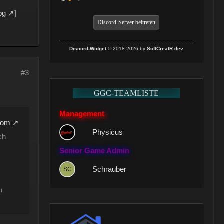
pg
]
Discord-Server beitreten
Discord-Widget
© 2018-2026 by
SoftCreatR.dev
#3
GGC-TEAMLISTE
Management
com
Physicus
ch
Senior Game Admin
Schrauber
u