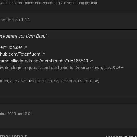
ir in unserer Datenschutzerklärung zur Verfügung gestellt.
 besten zu 1:14
t kommt vor dem Ban."
otenfluch.de/
ithub.com/Totenfluch/
forums.alliedmods.net/member.php?u=166543
rivate plugin requests and paid jobs for SourcePawn, java&c++
itiert, zuletzt von
Totenfluch
(
18. September 2015 um 01:36
)
mber 2015 um 15:01
rner Inhalt