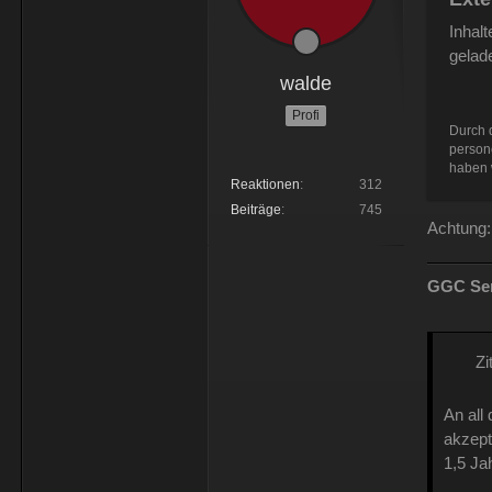
Inhal
gelad
walde
Profi
Durch d
person
haben w
Reaktionen
312
Beiträge
745
Achtung:
GGC Sen
Zi
An all
akzept
1,5 Jah