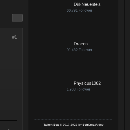
DirkNeuenfels
:25
66.791
Follower
#1
:07
Dracon
91.482
Follower
:18
Physicus1982
1.903
Follower
Twitch-Box
© 2017-2026 by
SoftCreatR.dev