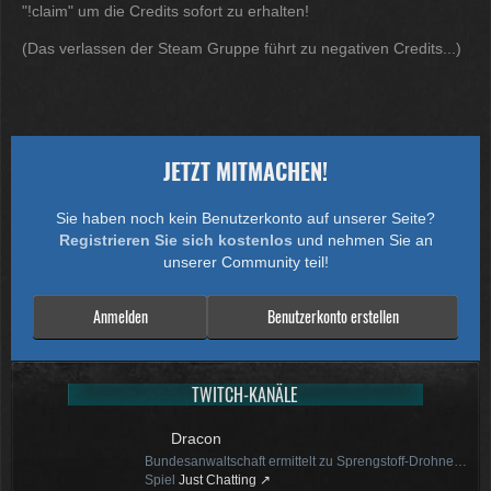
12:07
"!claim" um die Credits sofort zu erhalten!
(Das verlassen der Steam Gruppe führt zu negativen Credits...)
McCracker007
Ja das ist echt wild. Vor allem
wenn man innerhalb 2 Jahre das
Forum Update kauft kostet es nur
die hälfte .
11:18
JETZT MITMACHEN!
Sie haben noch kein Benutzerkonto auf unserer Seite?
Registrieren Sie sich kostenlos
und nehmen Sie an
unserer Community teil!
Anmelden
Benutzerkonto erstellen
TWITCH-KANÄLE
Dracon
Bundesanwaltschaft ermittelt zu Sprengstoff-Drohne + Trump schränkt erneut Geburtsrecht ein + PV-Besitzer müssen 2029 70-90% mehr GP zahlen
Spiel
Just Chatting