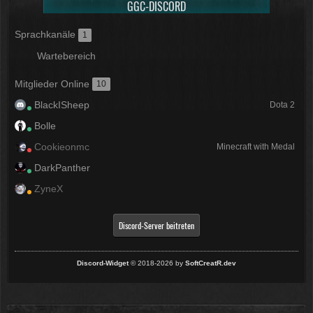
GGC-DISCORD
Sprachkanäle
1
Wartebereich
Mitglieder Online
10
BlackISheep
Dota 2
Bolle
Cookieonmc
Minecraft with Medal
DarkPanther
ZyneX
Discord-Server beitreten
Discord-Widget
© 2018-2026 by
SoftCreatR.dev