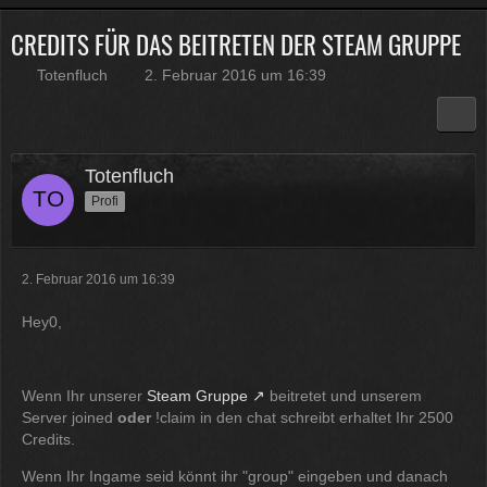
CREDITS FÜR DAS BEITRETEN DER STEAM GRUPPE
Physicus
Twitch-Box 6.2.0 in Arbeit
Totenfluch
2. Februar 2016 um 16:39
13:47
McCracker007
Muss ich auch alles machen .
Totenfluch
Kratze gerade alles an geld
Profi
zusammen was ich auftreiben
kann .
Muss 50 für einige
Plugins haben und dann noch mal
65 für Forum Update.
2. Februar 2016 um 16:39
09:25
Hey0,
Physicus
Ja bei mir sind es 130 € für
Woltlab und Plugins und Designs
Wenn Ihr unserer
Steam Gruppe
beitretet und unserem
auch so um locker flockig 50-60 €
Server joined
oder
!claim in den chat schreibt erhaltet Ihr 2500
ätzend, wie schnell alles
Credits.
einem aus der Tasche gezogen
wird
Wenn Ihr Ingame seid könnt ihr "group" eingeben und danach