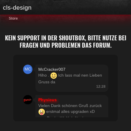
cls-design
Store
KEIN SUPPORT IN DER SHOUTBOX, BITTE NUTZE BEI
FRAGEN UND PROBLEMEN DAS FORUM.
McCracker007
Hiho .
Ich lass mal nen Lieben
Gruss da
12:28
Physicus
Vielen Dank schönen Gruß zurück
erstmal alles upgraden xD
usw Danke Woltlab für den
schnellen Support
21:19