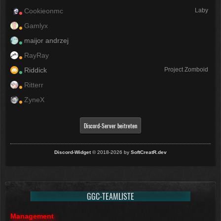
Cookieonmc
Laby
Gamlyx
maijor andrzej
RayRay
Riddick
Project Zomboid
Ritterr
ZyneX
Discord-Server beitreten
Discord-Widget
© 2018-2026 by
SoftCreatR.dev
GGC-TEAMLISTE
Management