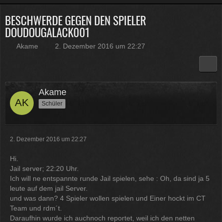
BESCHWERDE GEGEN DEN SPIELER
Physicus
DOUDOUGALACK001
Twitch-Box 6.2.0 in Arbeit
13:47
Akame
2. Dezember 2016 um 22:27
McCracker007
Muss ich auch alles machen .
Kratze gerade alles an geld
Akame
zusammen was ich auftreiben
kann .
Muss 50 für einige
Schüler
Plugins haben und dann noch mal
65 für Forum Update.
09:25
2. Dezember 2016 um 22:27
Physicus
Hi.
Ja bei mir sind es 130 € für
Jail server; 22:20 Uhr.
Woltlab und Plugins und Designs
Ich will ne entspannte runde Jail spielen, sehe : Oh, da sind ja 5
auch so um locker flockig 50-60 €
leute auf dem jail Server.
ätzend, wie schnell alles
und was dann? 4 Spieler wollen spielen und Einer hockt im CT
einem aus der Tasche gezogen
Team und rdm´t.
wird
Daraufhin wurde ich auchnoch reportet, weil ich den netten