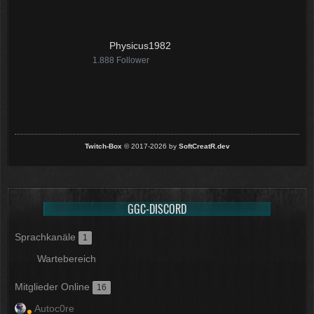
Physicus1982
1.888
Follower
Twitch-Box
© 2017-2026 by
SoftCreatR.dev
GGC-DISCORD
Sprachkanäle
1
Wartebereich
Mitglieder Online
16
Autoc0re