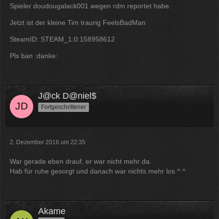
12:07
Spieler doudougalack001 wegen rdm reportet habe.
Jetzt ist der kleine Tim traurig FeelsBadMan
McCracker007
Ja das ist echt wild. Vor allem
SteamID: STEAM_1:0:158958612
wenn man innerhalb 2 Jahre das
Forum Update kauft kostet es nur
Pls ban :danke:
die hälfte .
11:18
J@ck D@niel$
Fortgeschrittener
2. Dezember 2016 um 22:35
War gerade eben drauf, er war nicht mehr da.
Hab für ruhe gesorgt und danach war nichts mehr los ^ ^
Akame