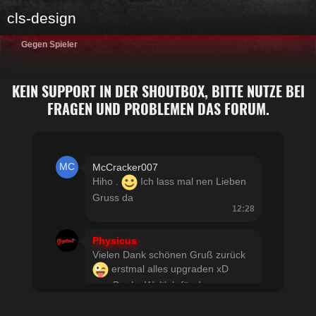
cls-design
Gegen Spieler
KEIN SUPPORT IN DER SHOUTBOX, BITTE NUTZE BEI
FRAGEN UND PROBLEMEN DAS FORUM.
McCracker007
Hiho .
Ich lass mal nen Lieben
Gruss da
12:28
Physicus
Vielen Dank schönen Gruß zurück
erstmal alles upgraden xD
usw Danke Woltlab für den
schnellen Support
21:19