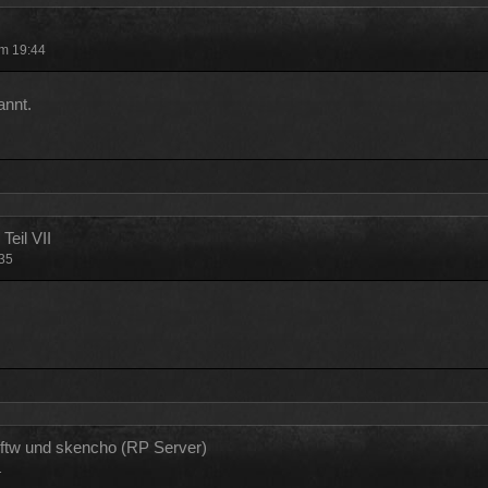
m 19:44
annt.
eil VII
:35
tw und skencho (RP Server)
1