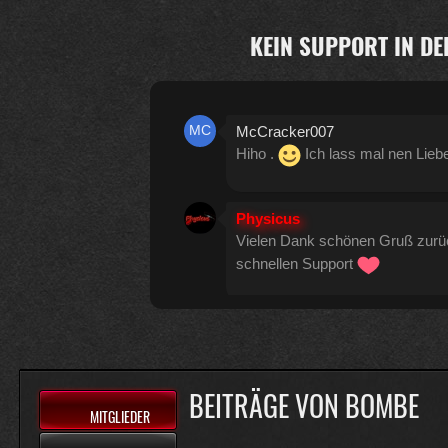
KEIN SUPPORT IN DE
McCracker007
Hiho .
Ich lass mal nen Lieb
Physicus
Vielen Dank schönen Gruß zur
schnellen Support
Physicus
Twitch-Box 6.2.0 in Arbeit
13
BEITRÄGE VON BOMBE
MITGLIEDER
McCracker007
Muss ich auch alles machen .