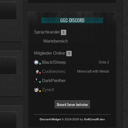
GGC-DISCORD
Sprachkanäle
1
Wartebereich
Mitglieder Online
9
BlackISheep
Dota 2
Cookieonmc
Minecraft with Medal
DarkPanther
ZyneX
Discord-Server beitreten
Discord-Widget
© 2018-2026 by
SoftCreatR.dev