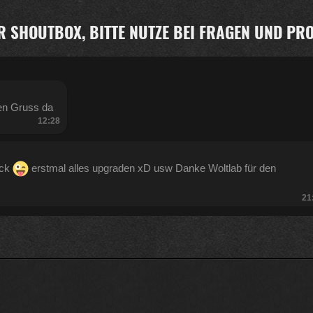
R SHOUTBOX, BITTE NUTZE BEI FRAGEN UND P
en Gruss da
12:28
ück
erstmal alles upgraden xD usw Danke Woltlab für den
21
:47
Kratze gerade alles an geld zusammen was ich auftreiben kann .