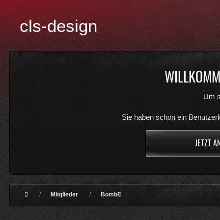
cls-design
WILLKOMME
Um s
Sie haben schon ein Benutzerk
JETZT A
Mitglieder
BombE