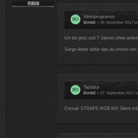
FORUM
Muss 50 für einige Plugins 
Virenprogramm
BombE
30. November 2017 u
Physicus
Ja bei mir sind es 130 € für Wo
ätzend, wie schnell alles einem
Ich bin jetzt seit 7 Jahren ohne ant
Sorge lieber dafür das du immer ein 
McCracker007
Ja das ist echt wild. Vor allem
hälfte .
Tastatur
BombE
27. September 2017 u
Corsair STRAFE RGB MX Silent mit d