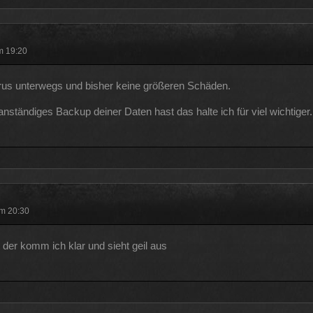
haben und dann noch mal 65 für Forum Update.
09
m 19:20
ltlab und Plugins und Designs auch so um locker flockig 50-60 €
 aus der Tasche gezogen wird
ivirus unterwegs und bisher keine größeren Schäden.
12
anständiges Backup deiner Daten hast das halte ich für viel wichtiger.
 wenn man innerhalb 2 Jahre das Forum Update kauft kostet es nur die
11
m 20:30
er komm ich klar und sieht geil aus