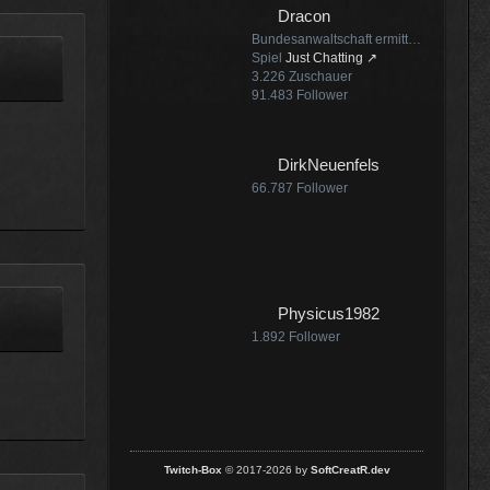
Dracon
:25
Bundesanwaltschaft ermittelt zu Sprengstoff-Drohne + Trump schränkt erneut Geburtsrecht ein + PV-Besitzer müssen 2029 70-90% mehr GP zahlen
Spiel
Just Chatting
3.226
Zuschauer
91.483
Follower
:07
DirkNeuenfels
66.787
Follower
:18
Physicus1982
1.892
Follower
Twitch-Box
© 2017-2026 by
SoftCreatR.dev