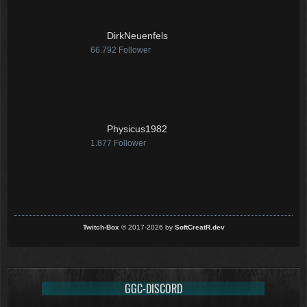
12:07
McCracker007
DirkNeuenfels
Ja das ist echt wild. Vor allem
66.792
Follower
wenn man innerhalb 2 Jahre das
Forum Update kauft kostet es nur
die hälfte .
11:18
Physicus1982
1.877
Follower
Twitch-Box
© 2017-2026 by
SoftCreatR.dev
GGC-DISCORD