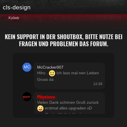
cls-design
Kybab
KEIN SUPPORT IN DER SHOUTBOX, BITTE NUTZE BEI
FRAGEN UND PROBLEMEN DAS FORUM.
McCracker007
Hiho .
Ich lass mal nen Lieben
Gruss da
12:28
Physicus
Vielen Dank schönen Gruß zurück
erstmal alles upgraden xD
usw Danke Woltlab für den
schnellen Support
21:19