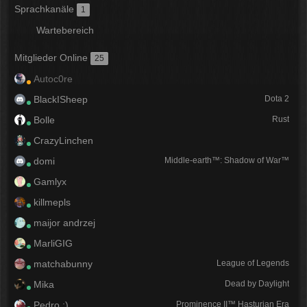
Sprachkanäle
1
Wartebereich
Mitglieder Online
25
Autoc0re
BlackISheep
Dota 2
Bolle
Rust
CrazyLinchen
domi
Middle-earth™: Shadow of War™
Gamlyx
killmepls
maijor andrzej
MarliGIG
matchabunny
League of Legends
Mika
Dead by Daylight
Pedro :)
Prominence II™️ Hasturian Era