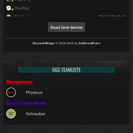
RayRay
Riddick
Project Zomboid
Riinox
Discord-Server beitreten
Zockertretzchen
ZyneX
Discord-Widget
© 2018-2026 by
SoftCreatR.dev
GGC-TEAMLISTE
Management
Physicus
Senior Game Admin
Schrauber