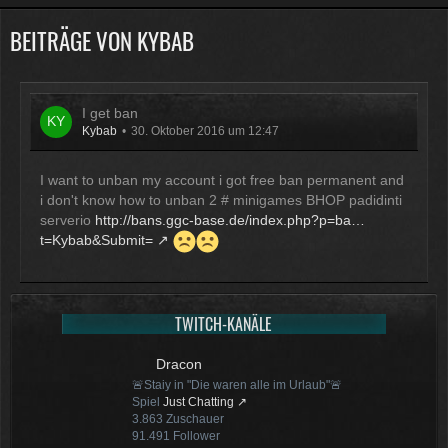
BEITRÄGE VON KYBAB
Physicus
Twitch-Box 6.2.0 in Arbeit
13:47
I get ban
McCracker007
Kybab
30. Oktober 2016 um 12:47
Muss ich auch alles machen .
Kratze gerade alles an geld
I want to unban my account i got free ban permanent and
zusammen was ich auftreiben
i don't know how to unban 2 # minigames BHOP padidinti
kann .
Muss 50 für einige
serverio
http://bans.ggc-base.de/index.php?p=ba…
Plugins haben und dann noch mal
t=Kybab&Submit=
65 für Forum Update.
09:25
Physicus
TWITCH-KANÄLE
Ja bei mir sind es 130 € für
Woltlab und Plugins und Designs
Dracon
auch so um locker flockig 50-60 €
🚨Staiy in "Die waren alle im Urlaub"🚨
ätzend, wie schnell alles
Spiel
Just Chatting
einem aus der Tasche gezogen
3.863
Zuschauer
wird
91.491
Follower