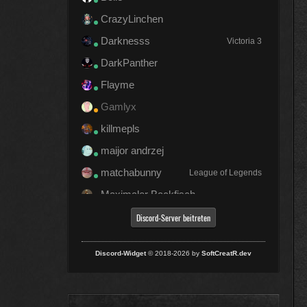
CrazyLinchen
Darknesss
Victoria 3
DarkPanther
Flayme
Gamlyx
killmepls
maijor andrzej
matchabunny
League of Legends
Maximaler Backfisch
Mika
Dead by Daylight
Discord-Server beitreten
Pedro :)
League of Legends
Discord-Widget
© 2018-2026 by
SoftCreatR.dev
realEnzooo
Riinox
Schrauber