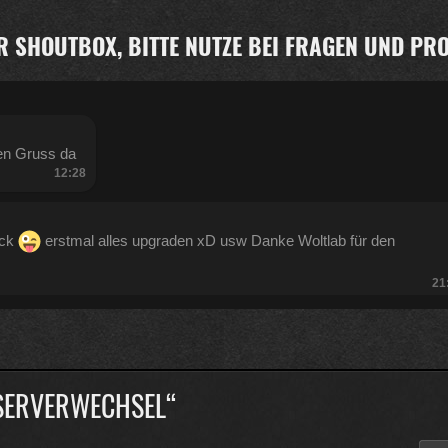
R SHOUTBOX, BITTE NUTZE BEI FRAGEN UND P
en Gruss da
12:28
ück
erstmal alles upgraden xD usw Danke Woltlab für den
21
:47
„SERVERWECHSEL“
Kratze gerade alles an geld zusammen was ich auftreiben kann .