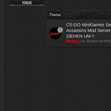
FORUM
Muss 50 für einige Plugins 
Thema
Physicus
CS:GO MiniGames Se
Ja bei mir sind es 130 € für Wo
Assassins Mod Server 
ätzend, wie schnell alles einem
ZIEHEN UM !!
Physicus
8. Juli 2015 um 00:5
McCracker007
Ja das ist echt wild. Vor allem
hälfte .