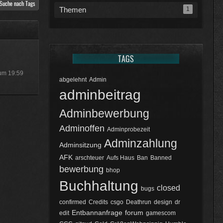
Suche nach Tags
Themen
1
:25
TAGS
:07
 um 19:59
abgelehnt
Admin
adminbeitrag
Adminbewerbung
:18
Adminoffen
Adminprobezeit
Adminzahlung
Adminsitzung
AFK
arschteuer
Aufs Haus
Ban
Banned
bewerbung
bhop
Buchhaltung
closed
bugs
confirmed
Credits
csgo
Deathrun
design
dr
Entbannanfrage
forum
edit
gamescom