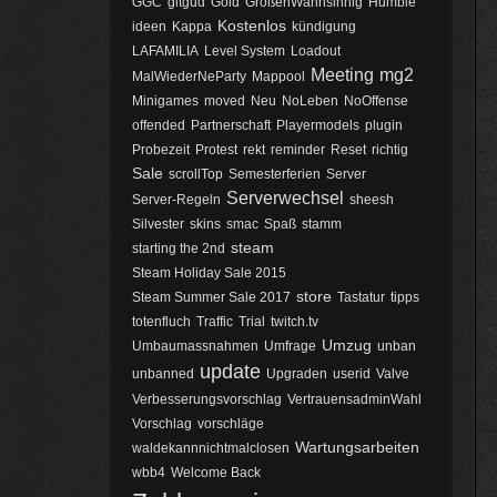
GGC
gitgud
Gold
GrößenWahnsinnig
Humble
Kostenlos
ideen
Kappa
kündigung
LAFAMILIA
Level System
Loadout
Meeting
mg2
MalWiederNeParty
Mappool
Minigames
moved
Neu
NoLeben
NoOffense
offended
Partnerschaft
Playermodels
plugin
Probezeit
Protest
rekt
reminder
Reset
richtig
Sale
scrollTop
Semesterferien
Server
Serverwechsel
Server-Regeln
sheesh
Silvester
skins
smac
Spaß
stamm
steam
starting the 2nd
Steam Holiday Sale 2015
store
Steam Summer Sale 2017
Tastatur
tipps
totenfluch
Traffic
Trial
twitch.tv
Umzug
Umbaumassnahmen
Umfrage
unban
update
unbanned
Upgraden
userid
Valve
Verbesserungsvorschlag
VertrauensadminWahl
Vorschlag
vorschläge
Wartungsarbeiten
waldekannnichtmalclosen
wbb4
Welcome Back