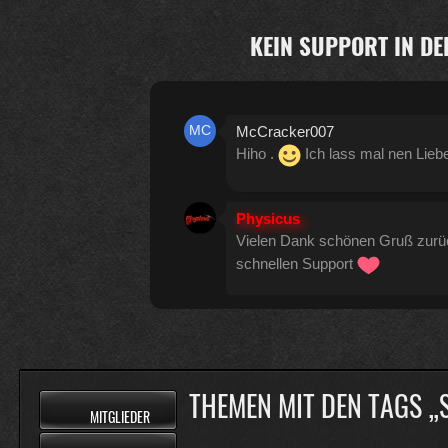
KEIN SUPPORT IN DE
McCracker007
Hiho .
Ich lass mal nen Lieb
Physicus
Vielen Dank schönen Gruß zur
schnellen Support
Physicus
Twitch-Box 6.2.0 in Arbeit
13
THEMEN MIT DEN TAGS 
MITGLIEDER
McCracker007
Muss ich auch alles machen .