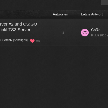
haben und dann noch mal 65 für Forum Update.
09
Antworten
Letzte Antwort
rver #2 und CS:GO
ltlab und Plugins und Designs auch so um locker flockig 50-60 €
inkl TS3 Server
 aus der Tasche gezogen wird
CoRe
2
12
8. Juli 2015
3
Archiv [Sonstiges]
5
 wenn man innerhalb 2 Jahre das Forum Update kauft kostet es nur die
11