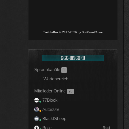
Twitch-Box
© 2017-2026 by
SoftCreatR.dev
GGC-DISCORD
Sprachkanäle
1
Wartebereich
Mitglieder Online
28
77Block
Autoc0re
BlackISheep
Bolle
Rust