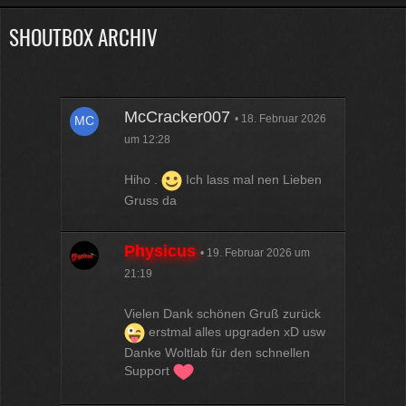
SHOUTBOX ARCHIV
Physicus
Twitch-Box 6.2.0 in Arbeit
13:47
McCracker007
McCracker007
18. Februar 2026
Muss ich auch alles machen .
um 12:28
Kratze gerade alles an geld
zusammen was ich auftreiben
Hiho .
Ich lass mal nen Lieben
kann .
Muss 50 für einige
Gruss da
Plugins haben und dann noch mal
65 für Forum Update.
09:25
Physicus
19. Februar 2026 um
21:19
Physicus
Ja bei mir sind es 130 € für
Vielen Dank schönen Gruß zurück
Woltlab und Plugins und Designs
erstmal alles upgraden xD usw
auch so um locker flockig 50-60 €
Danke Woltlab für den schnellen
ätzend, wie schnell alles
Support
einem aus der Tasche gezogen
wird