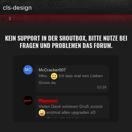
cls-design
KEIN SUPPORT IN DER SHOUTBOX, BITTE NUTZE BEI
FRAGEN UND PROBLEMEN DAS FORUM.
McCracker007
Hiho .
Ich lass mal nen Lieben
Gruss da
12:28
Physicus
Vielen Dank schönen Gruß zurück
erstmal alles upgraden xD
usw Danke Woltlab für den
schnellen Support
21:19