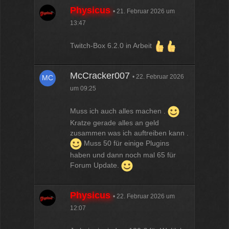
12:07
Physicus
21. Februar 2026 um
13:47
McCracker007
Ja das ist echt wild. Vor allem
Twitch-Box 6.2.0 in Arbeit
wenn man innerhalb 2 Jahre das
Forum Update kauft kostet es nur
die hälfte .
McCracker007
11:18
22. Februar 2026
um 09:25
Muss ich auch alles machen .
Kratze gerade alles an geld
zusammen was ich auftreiben kann .
Muss 50 für einige Plugins
haben und dann noch mal 65 für
Forum Update.
Physicus
22. Februar 2026 um
12:07