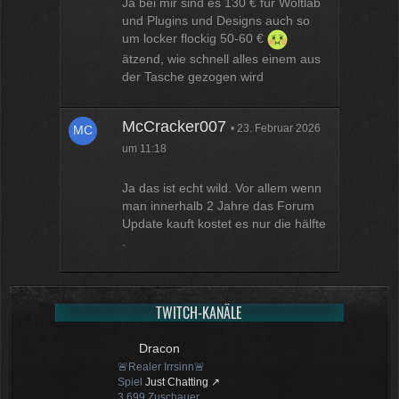
Ja bei mir sind es 130 € für Woltlab
und Plugins und Designs auch so
um locker flockig 50-60 €
ätzend, wie schnell alles einem aus
der Tasche gezogen wird
McCracker007
23. Februar 2026
um 11:18
Ja das ist echt wild. Vor allem wenn
man innerhalb 2 Jahre das Forum
Update kauft kostet es nur die hälfte
.
TWITCH-KANÄLE
Dracon
🚨Realer Irrsinn🚨
Spiel
Just Chatting
3.699
Zuschauer