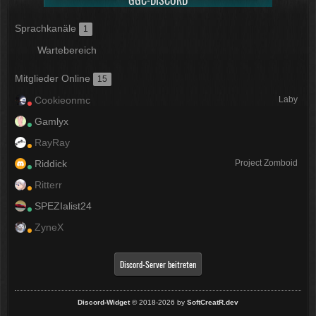
GGC-DISCORD
Sprachkanäle
1
Wartebereich
Mitglieder Online
15
Cookieonmc
Laby
Gamlyx
RayRay
Riddick
Project Zomboid
Ritterr
SPEZIalist24
ZyneX
Discord-Server beitreten
Discord-Widget
© 2018-2026 by
SoftCreatR.dev