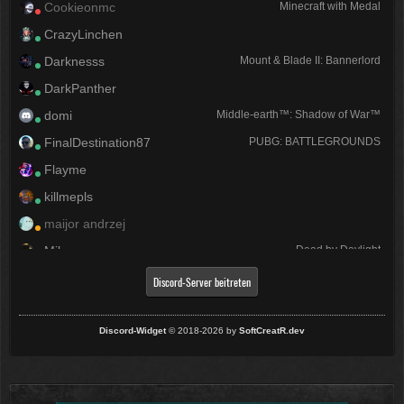
Cookieonmc
Minecraft with Medal
CrazyLinchen
Darknesss
Mount & Blade II: Bannerlord
DarkPanther
domi
Middle-earth™: Shadow of War™
FinalDestination87
PUBG: BATTLEGROUNDS
Flayme
killmepls
maijor andrzej
Mika
Dead by Daylight
Pedro :)
Brawlhalla
Discord-Server beitreten
Physicus
Waterpark Simulator
realEnzooo
Discord-Widget
© 2018-2026 by
SoftCreatR.dev
Riinox
Schrauber