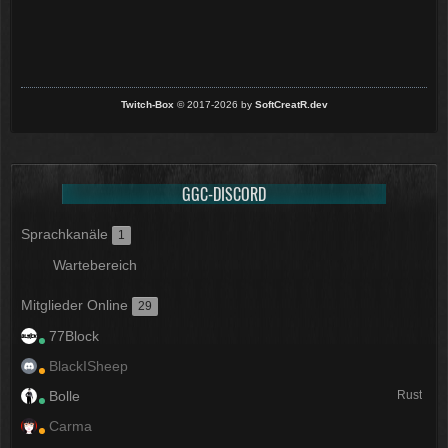
Twitch-Box
© 2017-2026 by
SoftCreatR.dev
GGC-DISCORD
Sprachkanäle
1
Wartebereich
Mitglieder Online
29
77Block
BlackISheep
Bolle
Rust
Carma