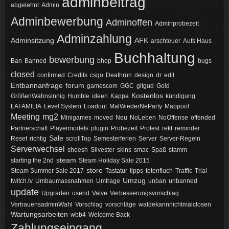
adminbeitrag
12:07
abgelehnt
Admin
Adminbewerbung
Adminoffen
Adminprobezeit
McCracker007
Ja das ist echt wild. Vor allem
Adminzahlung
Adminsitzung
AFK
arschteuer
Aufs Haus
wenn man innerhalb 2 Jahre das
Buchhaltung
Forum Update kauft kostet es nur
bewerbung
Ban
Banned
bhop
bugs
die hälfte .
closed
11:18
confirmed
Credits
csgo
Deathrun
design
dr
edit
Entbannanfrage
forum
gamescom
GGC
gitgud
Gold
Kostenlos
GrößenWahnsinnig
Humble
ideen
Kappa
kündigung
LAFAMILIA
Level System
Loadout
MalWiederNeParty
Mappool
Meeting
mg2
Minigames
moved
Neu
NoLeben
NoOffense
offended
Partnerschaft
Playermodels
plugin
Probezeit
Protest
rekt
reminder
Sale
Reset
richtig
scrollTop
Semesterferien
Server
Server-Regeln
Serverwechsel
sheesh
Silvester
skins
smac
Spaß
stamm
steam
starting the 2nd
Steam Holiday Sale 2015
store
Steam Summer Sale 2017
Tastatur
tipps
totenfluch
Traffic
Trial
Umzug
twitch.tv
Umbaumassnahmen
Umfrage
unban
unbanned
update
Upgraden
userid
Valve
Verbesserungsvorschlag
VertrauensadminWahl
Vorschlag
vorschläge
waldekannnichtmalclosen
Wartungsarbeiten
wbb4
Welcome Back
Zahlungseingang