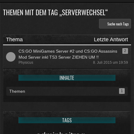
THEMEN MIT DEM TAG „SERVERWECHSEL“
Physicus
Twitch-Box 6.2.0 in Arbeit
Suche nach Tags
13:47
McCracker007
Thema
Letzte Antwort
Muss ich auch alles machen .
Kratze gerade alles an geld
CS:GO MiniGames Server #2 und CS:GO Assassins
2
zusammen was ich auftreiben
Mod Server inkl TS3 Server ZIEHEN UM !!
kann .
Muss 50 für einige
Physicus
8. Juli 2015 um 19:59
Plugins haben und dann noch mal
65 für Forum Update.
INHALTE
09:25
Themen
1
Physicus
Ja bei mir sind es 130 € für
Woltlab und Plugins und Designs
auch so um locker flockig 50-60 €
ätzend, wie schnell alles
TAGS
einem aus der Tasche gezogen
wird