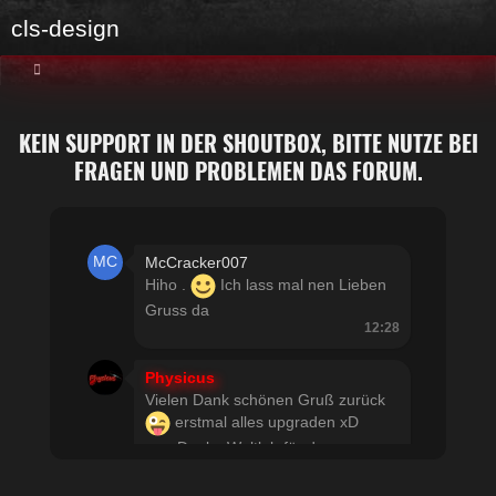
cls-design
KEIN SUPPORT IN DER SHOUTBOX, BITTE NUTZE BEI
FRAGEN UND PROBLEMEN DAS FORUM.
McCracker007
Hiho .
Ich lass mal nen Lieben
Gruss da
12:28
Physicus
Vielen Dank schönen Gruß zurück
erstmal alles upgraden xD
usw Danke Woltlab für den
schnellen Support
21:19