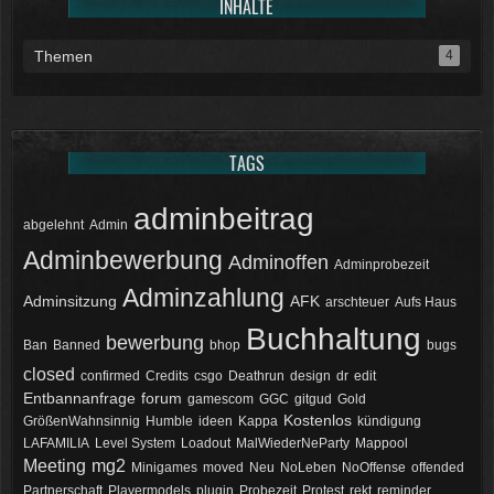
INHALTE
12:07
McCracker007
Themen
4
Ja das ist echt wild. Vor allem
wenn man innerhalb 2 Jahre das
Forum Update kauft kostet es nur
die hälfte .
TAGS
11:18
adminbeitrag
abgelehnt
Admin
Adminbewerbung
Adminoffen
Adminprobezeit
Adminzahlung
Adminsitzung
AFK
arschteuer
Aufs Haus
Buchhaltung
bewerbung
Ban
Banned
bhop
bugs
closed
confirmed
Credits
csgo
Deathrun
design
dr
edit
Entbannanfrage
forum
gamescom
GGC
gitgud
Gold
Kostenlos
GrößenWahnsinnig
Humble
ideen
Kappa
kündigung
LAFAMILIA
Level System
Loadout
MalWiederNeParty
Mappool
Meeting
mg2
Minigames
moved
Neu
NoLeben
NoOffense
offended
Partnerschaft
Playermodels
plugin
Probezeit
Protest
rekt
reminder