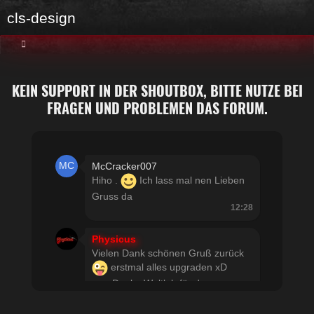
cls-design
KEIN SUPPORT IN DER SHOUTBOX, BITTE NUTZE BEI
FRAGEN UND PROBLEMEN DAS FORUM.
McCracker007
Hiho .
Ich lass mal nen Lieben
Gruss da
12:28
Physicus
Vielen Dank schönen Gruß zurück
erstmal alles upgraden xD
usw Danke Woltlab für den
schnellen Support
21:19