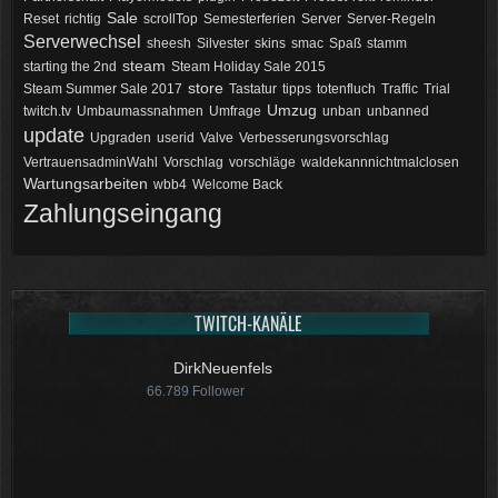
Sale
Reset
richtig
scrollTop
Semesterferien
Server
Server-Regeln
Serverwechsel
sheesh
Silvester
skins
smac
Spaß
stamm
steam
starting the 2nd
Steam Holiday Sale 2015
store
Steam Summer Sale 2017
Tastatur
tipps
totenfluch
Traffic
Trial
Umzug
twitch.tv
Umbaumassnahmen
Umfrage
unban
unbanned
update
Upgraden
userid
Valve
Verbesserungsvorschlag
VertrauensadminWahl
Vorschlag
vorschläge
waldekannnichtmalclosen
Wartungsarbeiten
wbb4
Welcome Back
Zahlungseingang
TWITCH-KANÄLE
DirkNeuenfels
66.789
Follower