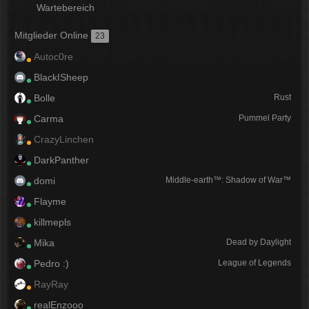
Wartebereich
Mitglieder Online
23
Autoc0re
BlackISheep
Bolle
Rust
Carma
Pummel Party
CrazyLinchen
DarkPanther
domi
Middle-earth™: Shadow of War™
Flayme
killmepls
Mika
Dead by Daylight
Pedro :)
League of Legends
RayRay
realEnzooo