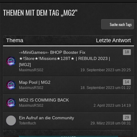
THEMEN MIT DEM TAG „MG2“
Physicus
Twitch-Box 6.2.0 in Arbeit
Suche nach Tags
13:47
McCracker007
Thema
Letzte Antwort
Muss ich auch alles machen .
Kratze gerade alles an geld
-=MiniGames=- BHOP Booster Fix
18
zusammen was ich auftreiben
★!Store★!Missions★128T★ | REBUILD 2023 |
kann .
Muss 50 für einige
[MG2]
MaximusRS02
Plugins haben und dann noch mal
19. September 2023 um 20:25
65 für Forum Update.
Map Pool | MG2
14
09:25
MaximusRS02
18. September 2023 um 01:22
Physicus
MG2 IS COMMING BACK
Ja bei mir sind es 130 € für
MaximusRS02
2. April 2023 um 14:19
Woltlab und Plugins und Designs
auch so um locker flockig 50-60 €
Ein Aufruf an die Community
29
ätzend, wie schnell alles
Totenfluch
29. März 2018 um 08:31
einem aus der Tasche gezogen
wird