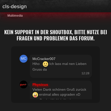
cls-design
Multimedia
KEIN SUPPORT IN DER SHOUTBOX, BITTE NUTZE BEI
FRAGEN UND PROBLEMEN DAS FORUM.
McCracker007
Hiho .
Ich lass mal nen Lieben
Gruss da
12:28
Physicus
Vielen Dank schönen Gruß zurück
erstmal alles upgraden xD
usw Danke Woltlab für den
schnellen Support
21:19