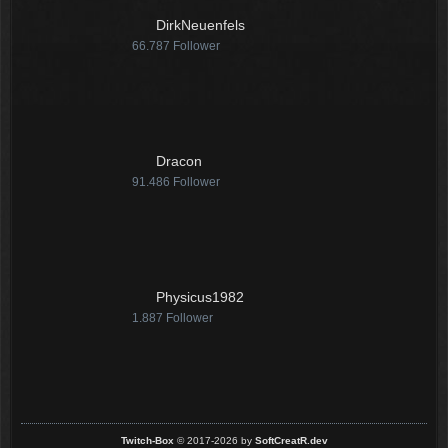
12:07
DirkNeuenfels
66.787
Follower
McCracker007
Ja das ist echt wild. Vor allem
wenn man innerhalb 2 Jahre das
Forum Update kauft kostet es nur
die hälfte .
11:18
Dracon
91.486
Follower
Physicus1982
1.887
Follower
Twitch-Box
© 2017-2026 by
SoftCreatR.dev