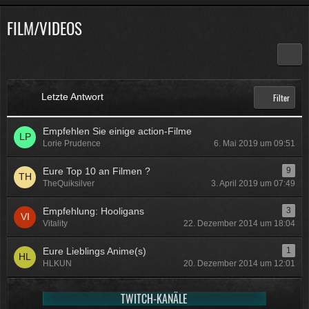
FILM/VIDEOS
Physicus
Twitch-Box 6.2.0 in Arbeit
13:47
McCracker007
Letzte Antwort
Filter
Muss ich auch alles machen .
Kratze gerade alles an geld
zusammen was ich auftreiben
Empfehlen Sie einige action-Filme
kann .
Muss 50 für einige
Lorie Prudence
6. Mai 2019 um 09:51
Plugins haben und dann noch mal
Eure Top 10 an Filmen ?
9
65 für Forum Update.
TheQuiksilver
3. April 2019 um 07:49
09:25
Empfehlung: Hooligans
3
Physicus
Vitality
22. Dezember 2014 um 18:04
Ja bei mir sind es 130 € für
Woltlab und Plugins und Designs
Eure Lieblings Anime(s)
1
auch so um locker flockig 50-60 €
HLKUN
20. Dezember 2014 um 12:01
ätzend, wie schnell alles
einem aus der Tasche gezogen
TWITCH-KANÄLE
wird