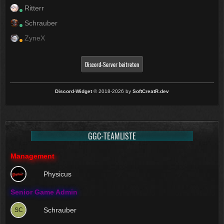
Ritterr
Schrauber
ZyneX
Discord-Server beitreten
Discord-Widget
© 2018-2026 by
SoftCreatR.dev
GGC-TEAMLISTE
Management
Physicus
Senior Game Admin
Schrauber