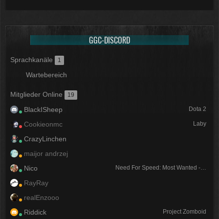
GGC-DISCORD
Sprachkanäle
1
Wartebereich
Mitglieder Online
19
BlackISheep
Dota 2
Cookieonmc
Laby
CrazyLinchen
maijor andrzej
Nico
Need For Speed: Most Wanted - A Criterion Game
RayRay
realEnzooo
Riddick
Project Zomboid