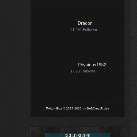
Dracon
91.481
Follower
Physicus1982
1.893
Follower
Twitch-Box
© 2017-2026 by
SoftCreatR.dev
GGC-DISCORD