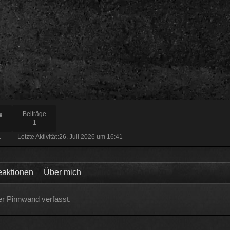
haben und dann noch mal 65 für Forum Update.
09
ltlab und Plugins und Designs auch so um locker flockig 50-60 €
 aus der Tasche gezogen wird
12
 wenn man innerhalb 2 Jahre das Forum Update kauft kostet es nur die
e
Beiträge
1
11
1
Letzte Aktivität
26. Juli 2026 um 16:41
aktionen
Über mich
er Pinnwand verfasst.