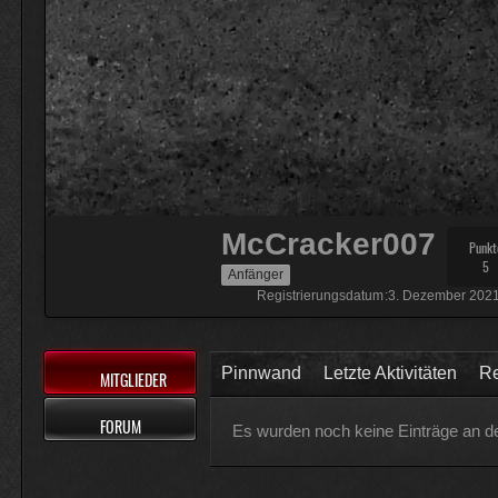
Muss 50 für einige Plugins 
Physicus
Ja bei mir sind es 130 € für Wo
ätzend, wie schnell alles einem
McCracker007
Ja das ist echt wild. Vor allem
McCracker007
Punkt
hälfte .
5
Anfänger
Registrierungsdatum
3. Dezember 202
Pinnwand
Letzte Aktivitäten
Re
MITGLIEDER
FORUM
Es wurden noch keine Einträge an d