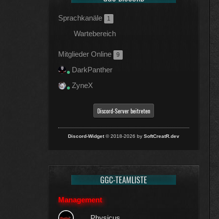
Sprachkanäle
1
Wartebereich
Mitglieder Online
9
DarkPanther
ZyneX
Discord-Server beitreten
Discord-Widget
© 2018-2026 by
SoftCreatR.dev
GGC-TEAMLISTE
Management
Physicus