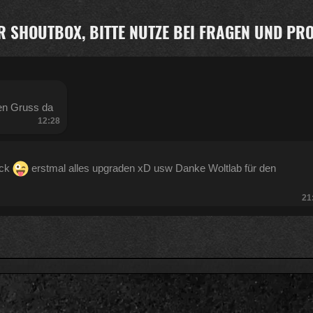
R SHOUTBOX, BITTE NUTZE BEI FRAGEN UND P
en Gruss da
12:28
ück
erstmal alles upgraden xD usw Danke Woltlab für den
21
:47
Kratze gerade alles an geld zusammen was ich auftreiben kann .