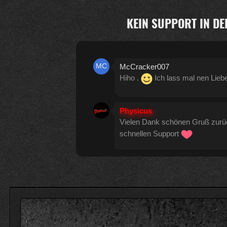
KEIN SUPPORT IN DE
McCracker007
Hiho .
Ich lass mal nen Lieb
Physicus
Vielen Dank schönen Gruß zur
schnellen Support
Physicus
Twitch-Box 6.2.0 in Arbeit
13
McCracker007
Muss ich auch alles machen .