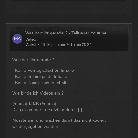
12:07
McCracker007
Ja das ist echt wild. Vor allem
wenn man innerhalb 2 Jahre das
Was hört ihr gerade ? - Teilt euer Youtube
Forum Update kauft kostet es nur
Video
die hälfte .
Maikel
16. September 2015 um 20:24
11:18
Was hört ihr gerade ?
- Keine Pornografischen Inhalte
- Keine Beleidigende Inhalte
- Keine Rassistischen Inhalte
Wie binde ich Videos ein ?
(media)
LINK
(/media)
Die () klammern ersetzt ihr durch
[ ]
Musste sie rund machen damit das nicht kodiert
wiedergegeben werden!