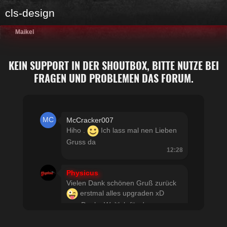
cls-design
Maikel
KEIN SUPPORT IN DER SHOUTBOX, BITTE NUTZE BEI
FRAGEN UND PROBLEMEN DAS FORUM.
McCracker007
Hiho .
Ich lass mal nen Lieben
Gruss da
12:28
Physicus
Vielen Dank schönen Gruß zurück
erstmal alles upgraden xD
usw Danke Woltlab für den
schnellen Support
21:19