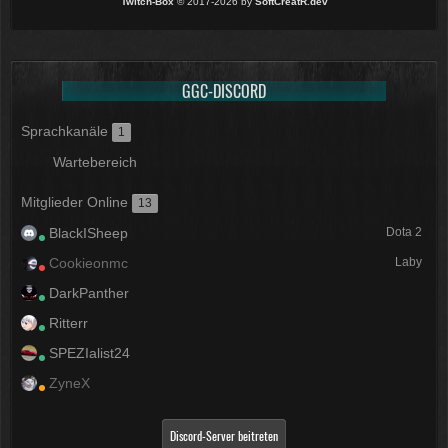
Twitch-Box
© 2017-2026 by
SoftCreatR.dev
GGC-DISCORD
Sprachkanäle
1
Wartebereich
Mitglieder Online
13
BlackISheep
Dota 2
Cookieonmc
Laby
DarkPanther
Ritterr
SPEZIalist24
ZyneX
Discord-Server beitreten