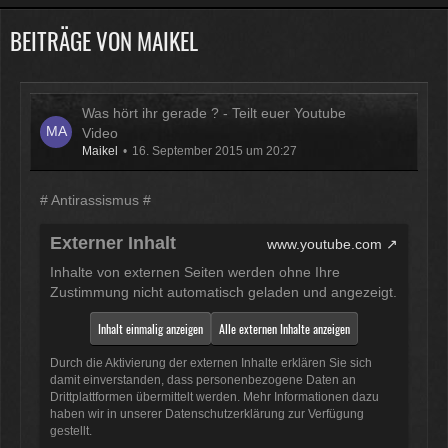
BEITRÄGE VON MAIKEL
Physicus
Twitch-Box 6.2.0 in Arbeit
13:47
Was hört ihr gerade ? - Teilt euer Youtube
McCracker007
Video
Muss ich auch alles machen .
Maikel
16. September 2015 um 20:27
Kratze gerade alles an geld
zusammen was ich auftreiben
# Antirassismus #
kann .
Muss 50 für einige
Plugins haben und dann noch mal
Externer Inhalt
www.youtube.com
65 für Forum Update.
09:25
Inhalte von externen Seiten werden ohne Ihre
Zustimmung nicht automatisch geladen und angezeigt.
Physicus
Inhalt einmalig anzeigen
Alle externen Inhalte anzeigen
Ja bei mir sind es 130 € für
Woltlab und Plugins und Designs
Durch die Aktivierung der externen Inhalte erklären Sie sich
auch so um locker flockig 50-60 €
damit einverstanden, dass personenbezogene Daten an
ätzend, wie schnell alles
Drittplattformen übermittelt werden. Mehr Informationen dazu
haben wir in unserer Datenschutzerklärung zur Verfügung
einem aus der Tasche gezogen
gestellt.
wird