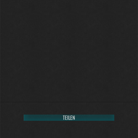
12:07
McCracker007
Ja das ist echt wild. Vor allem
wenn man innerhalb 2 Jahre das
Forum Update kauft kostet es nur
die hälfte .
11:18
TEILEN