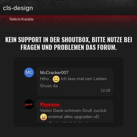
cls-design
Twitch-Kanäle
KEIN SUPPORT IN DER SHOUTBOX, BITTE NUTZE BEI
FRAGEN UND PROBLEMEN DAS FORUM.
McCracker007
Hiho .
Ich lass mal nen Lieben
Gruss da
12:28
Physicus
Vielen Dank schönen Gruß zurück
erstmal alles upgraden xD
usw Danke Woltlab für den
schnellen Support
21:19