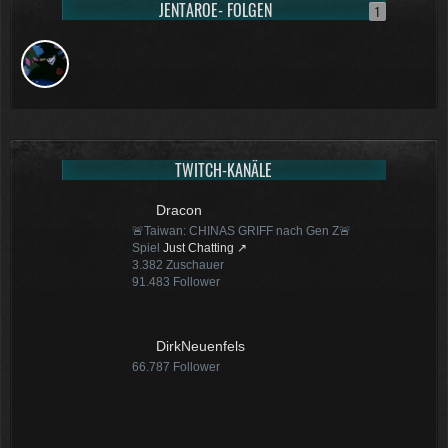
JENTAROE- FOLGEN
12:07
1
McCracker007
Ja das ist echt wild. Vor allem
wenn man innerhalb 2 Jahre das
Forum Update kauft kostet es nur
die hälfte .
11:18
TWITCH-KANÄLE
Dracon
🚨Taiwan: CHINAS GRIFF nach Gen Z🚨
Spiel
Just Chatting
3.382
Zuschauer
91.483
Follower
DirkNeuenfels
66.787
Follower