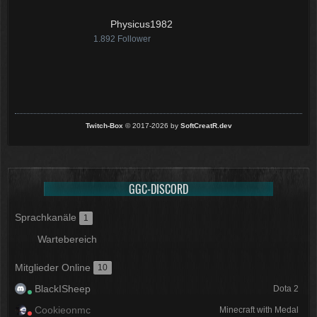
Physicus1982
1.892
Follower
Twitch-Box
© 2017-2026 by
SoftCreatR.dev
GGC-DISCORD
Sprachkanäle
1
Wartebereich
Mitglieder Online
10
BlackISheep
Dota 2
Cookieonmc
Minecraft with Medal