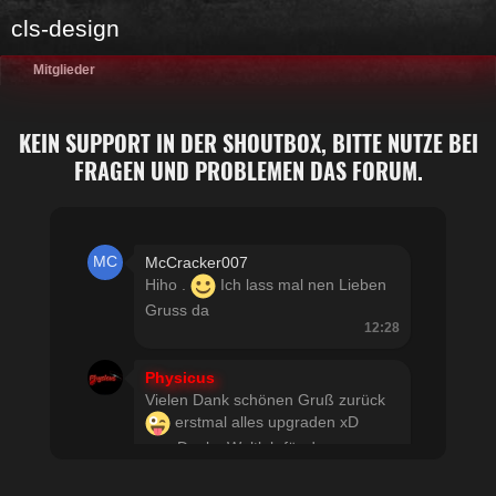
cls-design
Mitglieder
KEIN SUPPORT IN DER SHOUTBOX, BITTE NUTZE BEI
FRAGEN UND PROBLEMEN DAS FORUM.
McCracker007
Hiho .
Ich lass mal nen Lieben
Gruss da
12:28
Physicus
Vielen Dank schönen Gruß zurück
erstmal alles upgraden xD
usw Danke Woltlab für den
schnellen Support
21:19