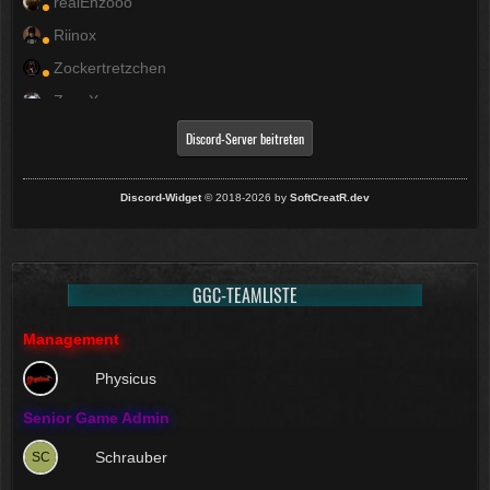
realEnzooo
Riinox
Zockertretzchen
ZyneX
Discord-Server beitreten
Discord-Widget
© 2018-2026 by
SoftCreatR.dev
GGC-TEAMLISTE
Management
Physicus
Senior Game Admin
Schrauber