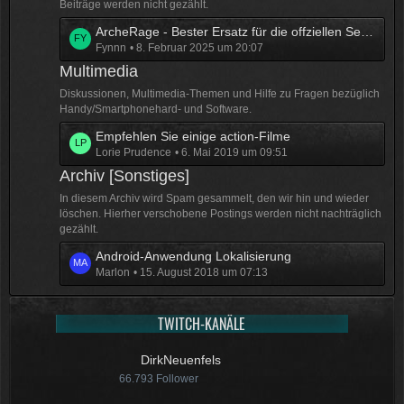
e
Beiträge werden nicht gezählt.
ä
B
g
L
ArcheRage - Bester Ersatz für die offziellen Server
e
e
Fynnn
8. Februar 2025 um 20:07
e
i
t
Multimedia
t
z
r
Diskussionen, Multimedia-Themen und Hilfe zu Fragen bezüglich
t
Handy/Smartphonehard- und Software.
ä
e
g
L
Empfehlen Sie einige action-Filme
B
e
Lorie Prudence
6. Mai 2019 um 09:51
e
e
t
Archiv [Sonstiges]
i
z
t
In diesem Archiv wird Spam gesammelt, den wir hin und wieder
t
r
löschen. Hierher verschobene Postings werden nicht nachträglich
e
gezählt.
ä
B
g
L
Android-Anwendung Lokalisierung
e
e
Marlon
15. August 2018 um 07:13
e
i
t
t
z
r
TWITCH-KANÄLE
t
ä
e
g
DirkNeuenfels
B
e
66.793
Follower
e
i