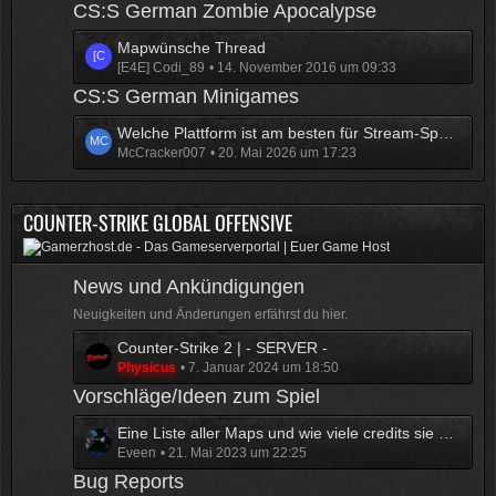
t
CS:S German Zombie Apocalypse
g
z
e
L
Mapwünsche Thread
t
[E4E] Codi_89
14. November 2016 um 09:33
e
e
t
CS:S German Minigames
B
z
e
L
Welche Plattform ist am besten für Stream-Spenden?
t
i
McCracker007
20. Mai 2026 um 17:23
e
e
t
t
B
r
z
e
ä
COUNTER-STRIKE GLOBAL OFFENSIVE
t
i
g
e
t
e
B
r
News und Ankündigungen
e
ä
i
g
Neuigkeiten und Änderungen erfährst du hier.
t
e
L
Counter-Strike 2 | - SERVER -
r
Physicus
7. Januar 2024 um 18:50
e
ä
t
Vorschläge/Ideen zum Spiel
g
z
e
L
Eine Liste aller Maps und wie viele credits sie bringen ( MG1 )
t
Eveen
21. Mai 2023 um 22:25
e
e
t
Bug Reports
B