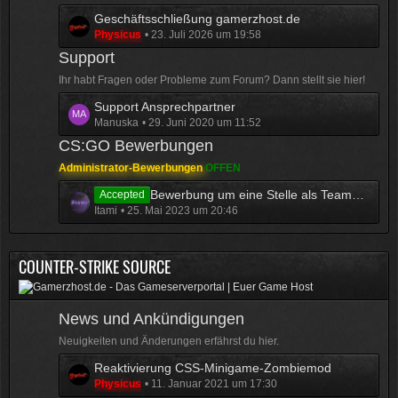
L
Geschäftsschließung gamerzhost.de
Physicus
23. Juli 2026 um 19:58
e
McCracker007
t
Ja das ist echt wild. Vor allem
Support
z
wenn man innerhalb 2 Jahre das
Ihr habt Fragen oder Probleme zum Forum? Dann stellt sie hier!
t
Forum Update kauft kostet es nur
L
Support Ansprechpartner
e
die hälfte .
Manuska
29. Juni 2020 um 11:52
11:18
e
B
t
e
CS:GO Bewerbungen
z
i
Administrator-Bewerbungen
OFFEN
t
t
L
Bewerbung um eine Stelle als Teammitglied auf dem MG2-Server
Accepted
e
r
Itami
25. Mai 2023 um 20:46
e
B
ä
t
e
g
z
i
e
COUNTER-STRIKE SOURCE
t
t
e
r
B
ä
News und Ankündigungen
e
g
i
e
Neuigkeiten und Änderungen erfährst du hier.
t
L
​Reaktivierung CSS-Minigame-Zombiemod
r
Physicus
11. Januar 2021 um 17:30
e
ä