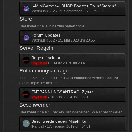
z
e
L
-=MiniGames=- BHOP Booster Fix ★!Store★!Missions★128T★ | REBUILD 2023 | [MG2]
t
i
MaximusRS02
19. September 2023 um 20:25
e
e
t
t
Store
B
r
z
e
ä
Hier findet Ihr alle Infos zum neuen Store
t
i
g
L
Forum Updates
e
t
e
MaximusRS02
25. Mai 2023 um 20:56
e
B
r
t
e
Server Regeln
ä
z
i
g
L
Regeln Jackpot
t
t
e
Physicus
1. März 2019 um 20:41
e
e
r
t
Entbannungsanträge
B
ä
z
e
g
Ihr habt Scheiße gebaut und wollt entbanned werden? dan ist
t
i
e
dieser Topic der richtige.
e
t
L
ENTBANNUNGSANTRAG: Zyrtec
B
r
Physicus
18. Juni 2019 um 16:28
e
e
ä
t
Beschwerden
i
g
z
t
e
Hier könnt Ihr euch über ein Ban oder einen Spieler beschweren.
t
r
L
Beschwerde gegen Misaki Kun
e
ä
[Panda]
17. Februar 2019 um 14:31
e
B
g