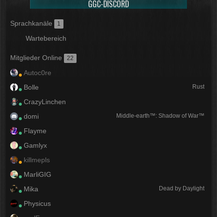
GGC-DISCORD
Sprachkanäle
1
Wartebereich
Mitglieder Online
22
Autoc0re
Bolle
Rust
CrazyLinchen
domi
Middle-earth™: Shadow of War™
Flayme
Gamlyx
killmepls
MarliGIG
Mika
Dead by Daylight
Physicus