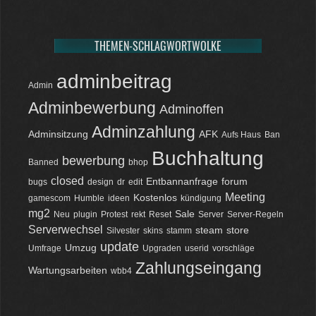
THEMEN-SCHLAGWORTWOLKE
adminbeitrag
Admin
Adminbewerbung
Adminoffen
Adminzahlung
Adminsitzung
AFK
Aufs Haus
Ban
Buchhaltung
bewerbung
Banned
bhop
closed
Entbannanfrage
forum
bugs
design
dr
edit
Meeting
Kostenlos
gamescom
Humble
ideen
kündigung
mg2
Sale
Neu
plugin
Protest
rekt
Reset
Server
Server-Regeln
Serverwechsel
steam
store
Silvester
skins
stamm
update
Umzug
Umfrage
Upgraden
userid
vorschläge
Zahlungseingang
Wartungsarbeiten
wbb4