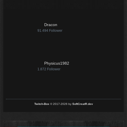
t
r
ä
g
Dracon
e
91.494
Follower
Physicus1982
1.872
Follower
Twitch-Box
© 2017-2026 by
SoftCreatR.dev