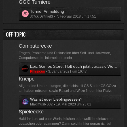
t
e
GGC Turniere
e
z
i
L
Turnier Anmeldung
t
t
J@ck D@niel$
7. Februar 2018 um 17:51
e
e
r
t
B
ä
z
e
g
OFF-TOPIC
t
i
e
e
t
Computerecke
B
r
e
ä
Fragen, Probleme und Diskussion über Soft- und Hardware,
i
g
Computerspiele, Internet und mehr ...
t
e
L
Epic Games Store: Holt euch jetzt Jurassic World Evolution kostenlos!
r
Physicus
3. Januar 2021 um 16:47
e
ä
t
Kneipe
g
z
e
Allgemeine Unterhaltungen, die nichts mit CS:S oder CS:GO zu
t
tun haben müssen, sowie Rätsel und Witze finden hier Platz.
e
L
Was ist euer Lieblingsessen?
B
MaximusRS02
19. Mai 2023 um 23:02
e
e
t
Spieleecke
i
z
t
Habt ihr Lust auf paar Wortspielchen oder wollt ihr einfach nur
t
r
quatschen oder spammen? Dann seid ihr hier genau richtig!