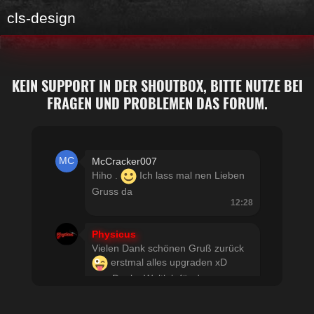
cls-design
KEIN SUPPORT IN DER SHOUTBOX, BITTE NUTZE BEI
FRAGEN UND PROBLEMEN DAS FORUM.
McCracker007
Hiho .
Ich lass mal nen Lieben
Gruss da
12:28
Physicus
Vielen Dank schönen Gruß zurück
erstmal alles upgraden xD
usw Danke Woltlab für den
schnellen Support
21:19