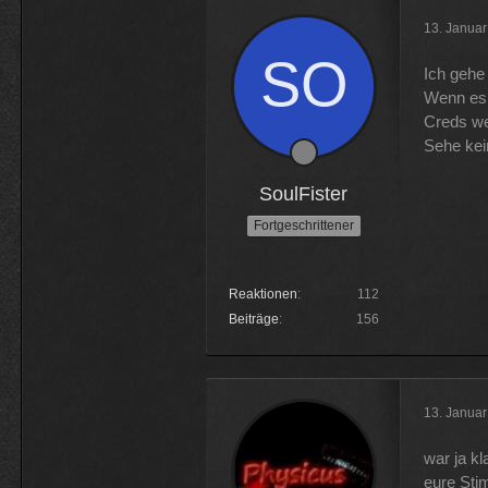
13. Janua
Ich gehe
Wenn es 
Creds we
Sehe kei
SoulFister
Fortgeschrittener
Reaktionen
112
Beiträge
156
13. Janua
war ja k
eure Sti