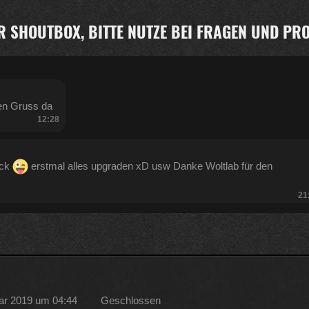
R SHOUTBOX, BITTE NUTZE BEI FRAGEN UND P
en Gruss da
12:28
ück
erstmal alles upgraden xD usw Danke Woltlab für den
21
:47
ar 2019 um 04:44
Geschlossen
Kratze gerade alles an geld zusammen was ich auftreiben kann .