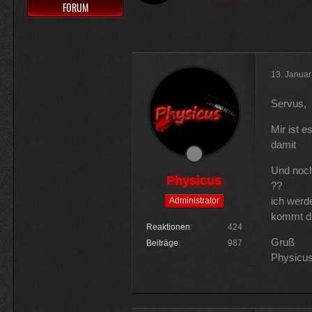
FORUM
Muss 50 für einige Plugins 
Physicus
Ja bei mir sind es 130 € für Wo
13. Janua
ätzend, wie schnell alles einem
Servus,
McCracker007
Mir ist 
Ja das ist echt wild. Vor allem
damit
hälfte .
Und noch
Physicus
??
ich werd
Administrator
kommt dr
Reaktionen
424
Gruß
Beiträge
987
Physicu