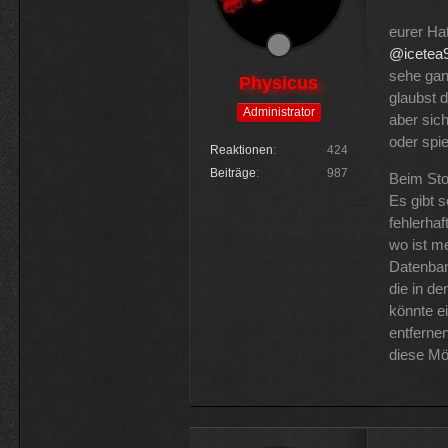
eurer Hat
@icetea
sehe gan
Physicus
glaubst d
Administrator
aber sic
oder spi
Reaktionen
424
Beiträge
987
Beim Sto
Es gibt s
fehlerhaf
wo ist m
Datenban
die in de
könnte e
entferne
diese Mög