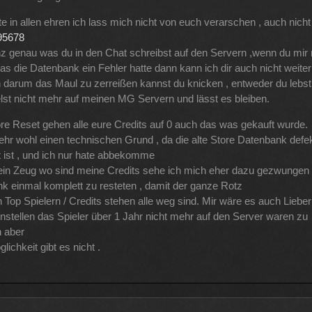
e in allen ehren ich lass mich nicht von euch verarschen , auch nicht
95678
z genau was du in den Chat schreibst auf den Servern ,wenn du mir 
as die Datenbank ein Fehler hatte dann kann ich dir auch nicht weiter
h darum das Maul zu zerreißen kannst du knicken , entweder du lebst
elst nicht mehr auf meinen MG Servern und lässt es bleiben.
re Reset gehen alle eure Credits auf 0 auch das was gekauft wurde.
ehr wohl einen technischen Grund , da die alte Store Datenbank defek
t ist , und ich nur hate abbekomme
ein Zeug wo sind meine Credits sehe ich mich eher dazu gezwungen 
k einmal komplett zu resteten , damit der ganze Rotz
n Top Spielern / Credits stehen alle weg sind. Mir wäre es auch Liebe
instellen das Spieler über 1 Jahr nicht mehr auf den Server waren zu
n aber
lichkeit gibt es nicht .