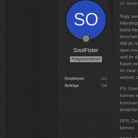
13. Janua
Naja, we
Allerdin
keine Ab
Anschein
Will dir 
SoulFister
dann res
weil ihr 
Fortgeschrittener
Kaum ein
Ist zwar
wissen, 
Reaktionen
112
Beiträge
156
PS: Klei
können w
kommen w
erreichen
PPS: Den
kommt.