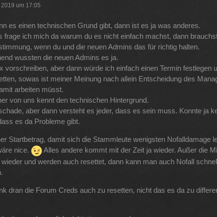
r 2019 um 17:05
nn es einen technischen Grund gibt, dann ist es ja was anderes.
gs frage ich mich da warum du es nicht einfach machst, dann brauchst
stimmung, wenn du und die neuen Admins das für richtig halten.
end wussten die neuen Admins es ja.
nix vorschreiben, aber dann würde ich einfach einen Termin festlegen 
etten, sowas ist meiner Meinung nach allein Entscheidung des Man
damit arbeiten müsst.
er von uns kennt den technischen Hintergrund.
 schade, aber dann versteht es jeder, dass es sein muss. Konnte ja k
dass es da Probleme gibt.
ner Startbetrag, damit sich die Stammleute wenigsten Nofalldamage le
äre nice.
Alles andere kommt mit der Zeit ja wieder. Außer die M
ieder und werden auch resettet, dann kann man auch Nofall schnel
.
k dran die Forum Creds auch zu resetten, nicht das es da zu differ