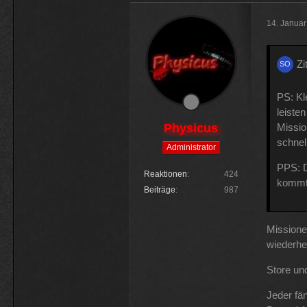
14. Janua
Zi
PS: Kl
leiste
Physicus
Missio
schnel
Administrator
PPS: D
Reaktionen
424
kommt
Beiträge
987
Missione
wiederhe
Store un
Jeder fä