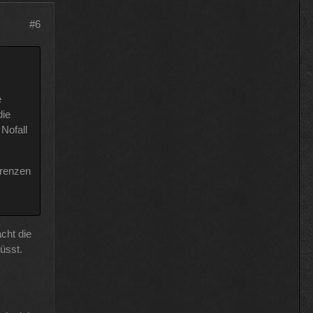
#6
e
die
Nofall
erenzen
cht die
üsst.