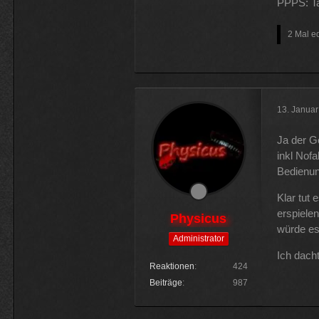
PPPS: Ta
2 Mal ed
13. Janua
Ja der G
inkl Nof
Bedienun
Klar tut 
erspielen
Physicus
würde es
Administrator
Ich dacht
Reaktionen
424
Beiträge
987