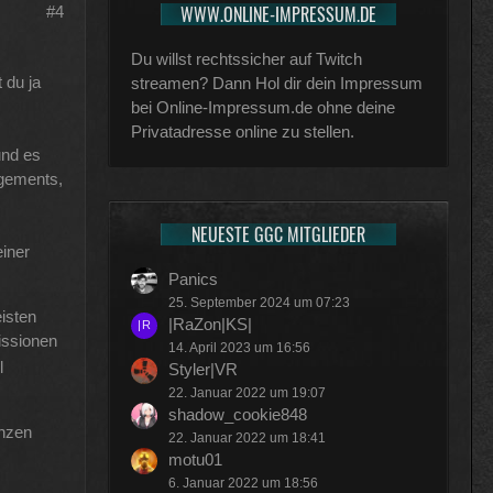
WWW.ONLINE-IMPRESSUM.DE
#4
Du willst rechtssicher auf Twitch
 du ja
streamen? Dann Hol dir dein Impressum
bei Online-Impressum.de ohne deine
Privatadresse online zu stellen.
und es
agements,
NEUESTE GGC MITGLIEDER
einer
Panics
25. September 2024 um 07:23
isten
|RaZon|KS|
issionen
14. April 2023 um 16:56
l
Styler|VR
22. Januar 2022 um 19:07
shadow_cookie848
enzen
22. Januar 2022 um 18:41
motu01
6. Januar 2022 um 18:56