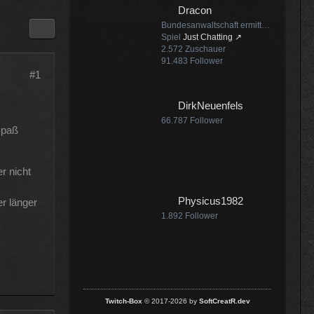
Dracon
:25
Bundesanwaltschaft ermittelt zu Sprengstoff-Drohne + Trump schränkt erneut Geburtsrecht ein + PV-Besitzer müssen 2029 70-90% mehr GP zahlen
Spiel
Just Chatting
2.572
Zuschauer
91.483
Follower
#1
:07
DirkNeuenfels
66.787
Follower
Spaß
r nicht
:18
Physicus1982
r länger
1.892
Follower
Twitch-Box
© 2017-2026 by
SoftCreatR.dev