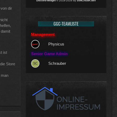
Discord-Widget
© 2018-2026 by
SoftCreatR.dev
 von dir
nicht
GGC-TEAMLISTE
helfen,
 damit
Management
Physicus
t ist
Senior Game Admin
Schrauber
die Store
r man