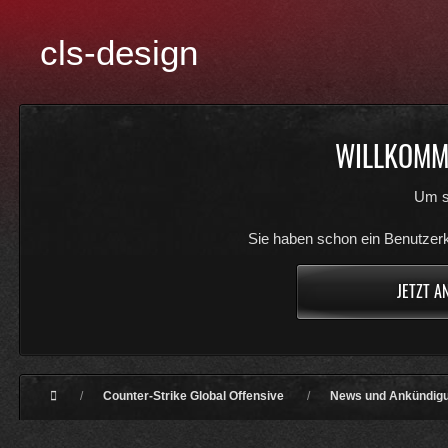
cls-design
WILLKOMME
Um s
Sie haben schon ein Benutzerk
JETZT A
Counter-Strike Global Offensive
News und Ankündig