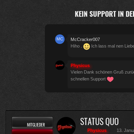
KEIN SUPPORT IN DE
McCracker007
Hiho .
Ich lass mal nen Lieb
Physicus
Vielen Dank schönen Gruß zur
schnellen Support
Physicus
Twitch-Box 6.2.0 in Arbeit
13
STATUS QUO
MITGLIEDER
McCracker007
Physicus
13. Janu
Muss ich auch alles machen .