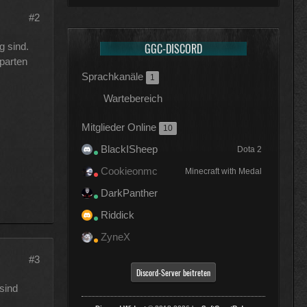
#2
g sind.
GGC-DISCORD
parten
Sprachkanäle
1
Wartebereich
Mitglieder Online
10
BlackISheep
Dota 2
Cookieonmc
Minecraft with Medal
DarkPanther
Riddick
ZyneX
#3
Discord-Server beitreten
sind