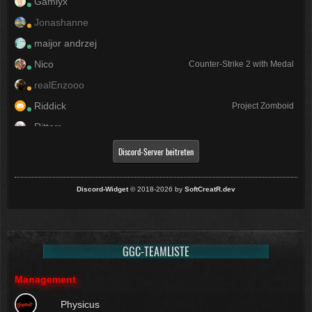
Gamlyx
Jonashanne
maijor andrzej
Nico
Counter-Strike 2 with Medal
realEnzooo
Riddick
Project Zomboid
Ritterr
SPEZIalist24
Discord-Server beitreten
Zockertretzchen
ZyneX
Discord-Widget
© 2018-2026 by
SoftCreatR.dev
GGC-TEAMLISTE
Management
Physicus