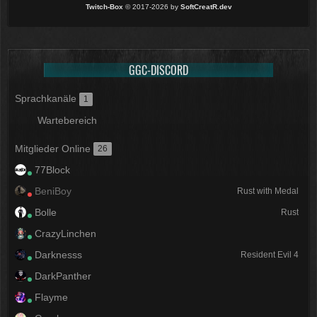
Twitch-Box
© 2017-2026 by
SoftCreatR.dev
GGC-DISCORD
Sprachkanäle
1
Wartebereich
Mitglieder Online
26
77Block
BeniBoy
Rust with Medal
Bolle
Rust
CrazyLinchen
Darknesss
Resident Evil 4
DarkPanther
Flayme