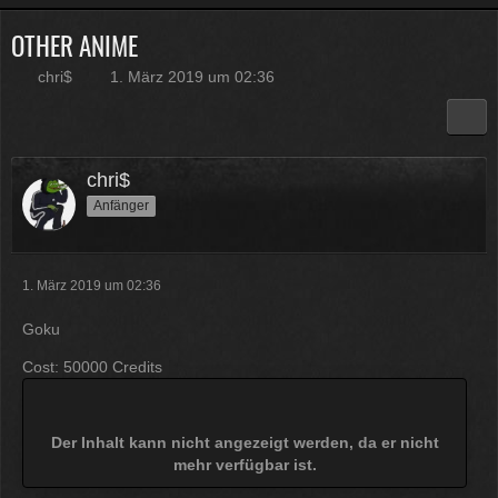
OTHER ANIME
Physicus
Twitch-Box 6.2.0 in Arbeit
chri$
1. März 2019 um 02:36
13:47
McCracker007
Muss ich auch alles machen .
chri$
Kratze gerade alles an geld
Anfänger
zusammen was ich auftreiben
kann .
Muss 50 für einige
Plugins haben und dann noch mal
65 für Forum Update.
1. März 2019 um 02:36
09:25
Goku
Physicus
Cost: 50000 Credits
Ja bei mir sind es 130 € für
Woltlab und Plugins und Designs
auch so um locker flockig 50-60 €
ätzend, wie schnell alles
Der Inhalt kann nicht angezeigt werden, da er nicht
einem aus der Tasche gezogen
mehr verfügbar ist.
wird