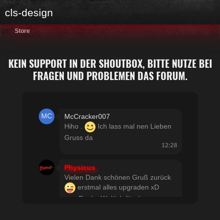
cls-design
Store
KEIN SUPPORT IN DER SHOUTBOX, BITTE NUTZE BEI
FRAGEN UND PROBLEMEN DAS FORUM.
McCracker007
Hiho .
Ich lass mal nen Lieben
Gruss da
12:28
Physicus
Vielen Dank schönen Gruß zurück
erstmal alles upgraden xD
usw Danke Woltlab für den
schnellen Support
21:19