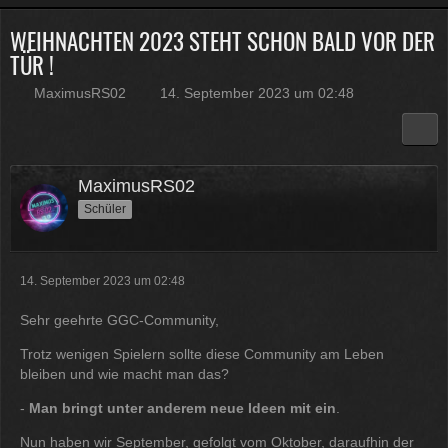
WEIHNACHTEN 2023 STEHT SCHON BALD VOR DER
Physicus
TÜR !
Twitch-Box 6.2.0 in Arbeit
13:47
MaximusRS02
14. September 2023 um 02:48
McCracker007
Muss ich auch alles machen .
Kratze gerade alles an geld
MaximusRS02
zusammen was ich auftreiben
kann .
Muss 50 für einige
Schüler
Plugins haben und dann noch mal
65 für Forum Update.
09:25
14. September 2023 um 02:48
Physicus
Sehr geehrte GGC-Community,
Ja bei mir sind es 130 € für
Trotz wenigen Spielern sollte diese Community am Leben
Woltlab und Plugins und Designs
bleiben und wie macht man das?
auch so um locker flockig 50-60 €
ätzend, wie schnell alles
-
Man bringt unter anderem neue Ideen mit ein
.
einem aus der Tasche gezogen
wird
Nun haben wir September, gefolgt vom Oktober, daraufhin der