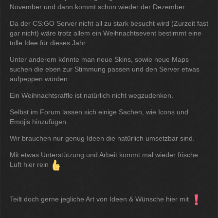
12:07
November und dann kommt schon wieder der Dezember.
Da der CS:GO Server nicht all zu stark besucht wird (Zurzeit fast
McCracker007
gar nicht) wäre trotz allem ein Weihnachtsevent bestimmt eine
Ja das ist echt wild. Vor allem
tolle Idee für dieses Jahr.
wenn man innerhalb 2 Jahre das
Forum Update kauft kostet es nur
Unter anderem könnte man neue Skins, sowie neue Maps
die hälfte .
suchen die eben zur Stimmung passen und den Server etwas
11:18
aufpeppen würden.
Ein Weihnachtsraffle ist natürlich nicht wegzudenken.
Selbst im Forum lassen sich einige Sachen, wie Icons und
Emojis hinzufügen.
Wir brauchen nur genug Ideen die natürlich umsetzbar sind.
Mit etwas Unterstützung und Arbeit kommt mal wieder frische
Luft hier rein
Teilt doch gerne jegliche Art von Ideen & Wünsche hier mit