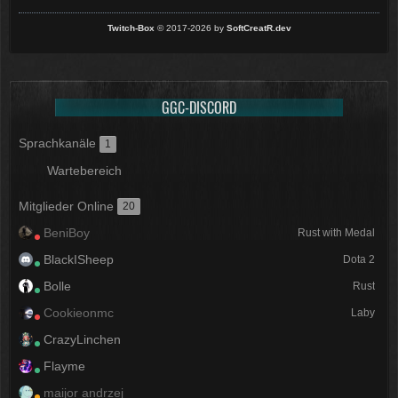
Twitch-Box
© 2017-2026 by
SoftCreatR.dev
GGC-DISCORD
Sprachkanäle
1
Wartebereich
Mitglieder Online
20
BeniBoy
Rust with Medal
BlackISheep
Dota 2
Bolle
Rust
Cookieonmc
Laby
CrazyLinchen
Flayme
maijor andrzej