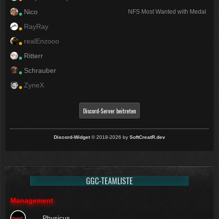
Nico
NFS Most Wanted with Medal
RayRay
realEnzooo
Ritterr
Schrauber
ZyneX
Discord-Server beitreten
Discord-Widget
© 2018-2026 by
SoftCreatR.dev
GGC-TEAMLISTE
Management
Physicus