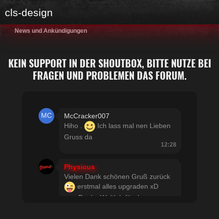
cls-design
News und Ankündigungen
KEIN SUPPORT IN DER SHOUTBOX, BITTE NUTZE BEI
FRAGEN UND PROBLEMEN DAS FORUM.
McCracker007
Hiho .
Ich lass mal nen Lieben
Gruss da
12:28
Physicus
Vielen Dank schönen Gruß zurück
erstmal alles upgraden xD
usw Danke Woltlab für den
schnellen Support
21:19