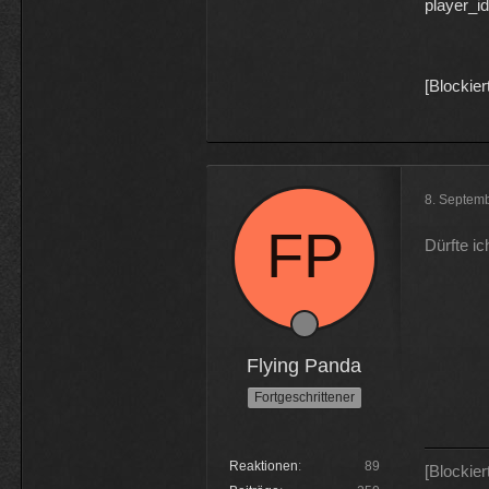
player_
[Blockier
8. Septem
Dürfte ic
Flying Panda
Fortgeschrittener
Reaktionen
89
[Blockier