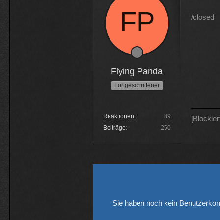
/closed
Flying Panda
Fortgeschrittener
Reaktionen
89
[Blockier
Beiträge
250
Sie haben noch kein Benutzerkon