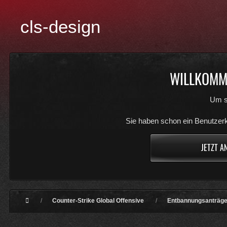
cls-design
WILLKOMME
Um s
Sie haben schon ein Benutzerk
JETZT A
Counter-Strike Global Offensive
Entbannungsanträg