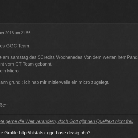
haben und dann noch mal 65 für Forum Update.
09
ltlab und Plugins und Designs auch so um locker flockig 50-60 €
ber 2016 um 21:55
 aus der Tasche gezogen wird
12
ebes GGC Team.
e am samstag des 9Credits Wochenedes Von dem werten herr Pand
 wenn man innerhalb 2 Jahre das Forum Update kauft kostet es nur die
nt vom CT Team gebannt.
ein Micro.
11
nn grund : Ich hab mir mittlerweile ein micro zugelegt.
ße~
e gerne die Welt verändern, doch Gott gibt den Quelltext nicht frei.
te Grafik: http://hlstatsx.ggc-base.de/sig.php?