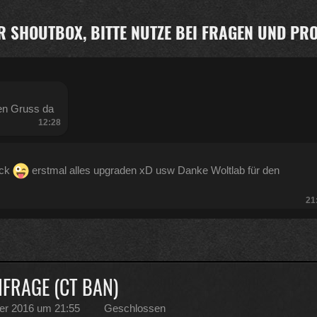
R SHOUTBOX, BITTE NUTZE BEI FRAGEN UND P
en Gruss da
12:28
ück
erstmal alles upgraden xD usw Danke Woltlab für den
21
:47
RAGE (CT BAN)
er 2016 um 21:55
Geschlossen
Kratze gerade alles an geld zusammen was ich auftreiben kann .