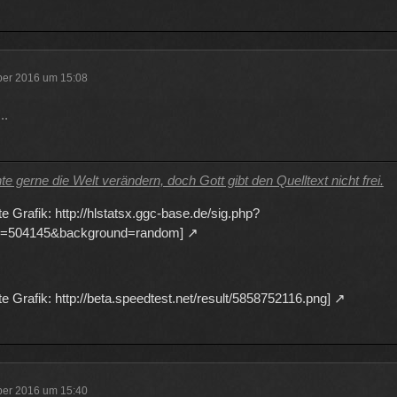
ber 2016 um 15:08
..
e gerne die Welt verändern, doch Gott gibt den Quelltext nicht frei.
te Grafik: http://hlstatsx.ggc-base.de/sig.php?
id=504145&background=random]
te Grafik: http://beta.speedtest.net/result/5858752116.png]
ber 2016 um 15:40