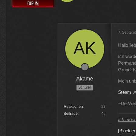
FORUM
Muss 50 für einige Plugins 
Physicus
Ja bei mir sind es 130 € für Wo
7. Septem
ätzend, wie schnell alles einem
Hallo li
McCracker007
Ich wurd
Ja das ist echt wild. Vor allem
Permane
hälfte .
Grund: K
Akame
Mein unba
Schüler
Steam
~DerWei
Reaktionen
23
Beiträge
45
Ich möcht
[Blockier