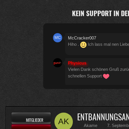
KEIN SUPPORT IN DE
McCracker007
Hiho .
Ich lass mal nen Lieb
Physicus
Vielen Dank schönen Gruß zur
schnellen Support
Physicus
Twitch-Box 6.2.0 in Arbeit
13
ENTBANNUNGSANF
MITGLIEDER
McCracker007
Akame
7. Septemb
Muss ich auch alles machen .