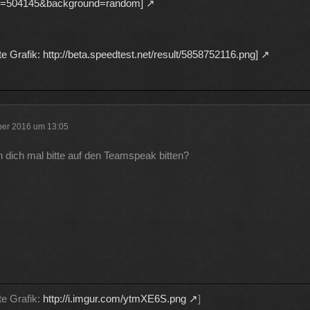
id=504145&background=random]
te Grafik: http://beta.speedtest.net/result/5858752116.png]
ber 2016 um 13:05
h dich mal bitte auf den Teamspeak bitten?
te Grafik:
http://i.imgur.com/ytmXE6S.png
]