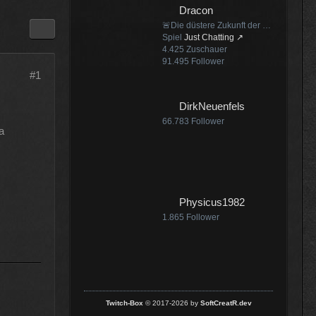
Dracon
:25
🚨Die düstere Zukunft der deutschen Autos🚨
Spiel
Just Chatting
4.425
Zuschauer
91.495
Follower
#1
:07
DirkNeuenfels
66.783
Follower
a
:18
Physicus1982
1.865
Follower
Twitch-Box
© 2017-2026 by
SoftCreatR.dev