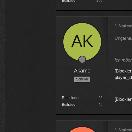
Beiträge
250
8. Septem
Ungerne.
Ich möcht
Akame
[Blockier
player_
Schüler
Reaktionen
23
[Blockier
Beiträge
45
8. Septem