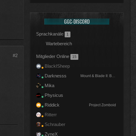
GGC-DISCORD
Sprachkanäle
1
Wartebereich
#2
Mitglieder Online
15
BlackISheep
Darknesss
Mount & Blade II: Bannerlord
Mika
Physicus
Riddick
Project Zomboid
Ritterr
Schrauber
ZyneX