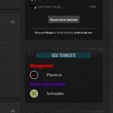
ᴄʜɪʏᴏᴍɪɪ ѕєηραι (◕ᆽ◕ﾐ)ฅ
Laby
Discord-Server beitreten
#3
Discord-Widget
© 2018-2026 by
SoftCreatR.dev
GGC-TEAMLISTE
Management
Physicus
Senior Game Admin
Schrauber
#4