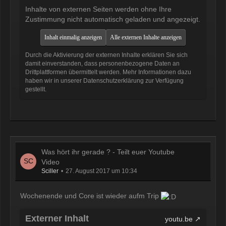
wird
Inhalte von externen Seiten werden ohne Ihre
12:07
Zustimmung nicht automatisch geladen und angezeigt.
McCracker007
Inhalt einmalig anzeigen
Alle externen Inhalte anzeigen
Ja das ist echt wild. Vor allem
wenn man innerhalb 2 Jahre das
Durch die Aktivierung der externen Inhalte erklären Sie sich
Forum Update kauft kostet es nur
damit einverstanden, dass personenbezogene Daten an
Drittplattformen übermittelt werden. Mehr Informationen dazu
die hälfte .
haben wir in unserer Datenschutzerklärung zur Verfügung
11:18
gestellt.
Was hört ihr gerade ? - Teilt euer Youtube
Video
Sciller
27. August 2017 um 10:34
Wochenende und Core ist wieder aufm Trip
Externer Inhalt
youtu.be