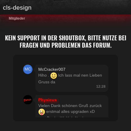
cls-design
Mitglieder
KEIN SUPPORT IN DER SHOUTBOX, BITTE NUTZE BEI
FRAGEN UND PROBLEMEN DAS FORUM.
McCracker007
Hiho .
Ich lass mal nen Lieben
Gruss da
12:28
Physicus
Vielen Dank schönen Gruß zurück
erstmal alles upgraden xD
usw Danke Woltlab für den
schnellen Support
21:19