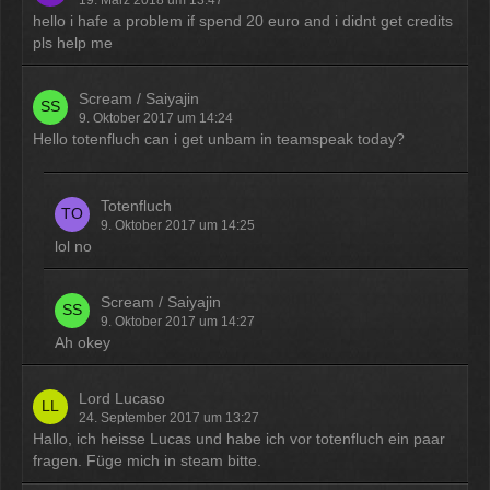
12:07
hello i hafe a problem if spend 20 euro and i didnt get credits
pls help me
McCracker007
Ja das ist echt wild. Vor allem
Scream / Saiyajin
wenn man innerhalb 2 Jahre das
9. Oktober 2017 um 14:24
Forum Update kauft kostet es nur
Hello totenfluch can i get unbam in teamspeak today?
die hälfte .
11:18
Totenfluch
9. Oktober 2017 um 14:25
lol no
Scream / Saiyajin
9. Oktober 2017 um 14:27
Ah okey
Lord Lucaso
24. September 2017 um 13:27
Hallo, ich heisse Lucas und habe ich vor totenfluch ein paar
fragen. Füge mich in steam bitte.