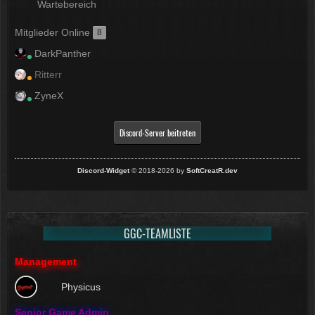
Wartebereich
Mitglieder Online
8
DarkPanther
Ritterr
ZyneX
Discord-Server beitreten
Discord-Widget
© 2018-2026 by
SoftCreatR.dev
GGC-TEAMLISTE
Management
Physicus
Senior Game Admin