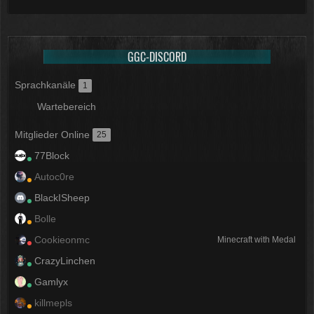
GGC-DISCORD
Sprachkanäle
1
Wartebereich
Mitglieder Online
25
77Block
Autoc0re
BlackISheep
Bolle
Cookieonmc
Minecraft with Medal
CrazyLinchen
Gamlyx
killmepls