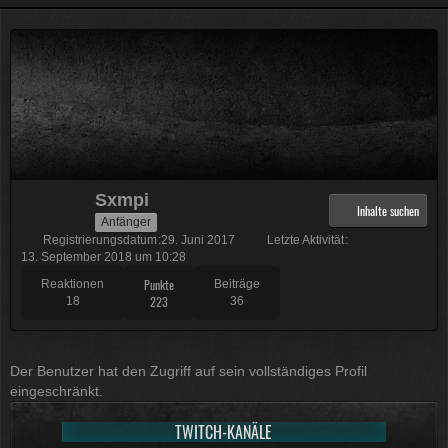
Physicus
Twitch-Box 6.2.0 in Arbeit
13:47
McCracker007
Muss ich auch alles machen .
Kratze gerade alles an geld
zusammen was ich auftreiben
Sxmpi
kann .
Muss 50 für einige
Inhalte suchen
Anfänger
Plugins haben und dann noch mal
Registrierungsdatum
29. Juni 2017
Letzte Aktivität
65 für Forum Update.
13. September 2018 um 10:28
09:25
Punkte
Reaktionen
Beiträge
223
18
36
Physicus
Ja bei mir sind es 130 € für
Woltlab und Plugins und Designs
Der Benutzer hat den Zugriff auf sein vollständiges Profil
auch so um locker flockig 50-60 €
eingeschränkt.
ätzend, wie schnell alles
einem aus der Tasche gezogen
TWITCH-KANÄLE
wird