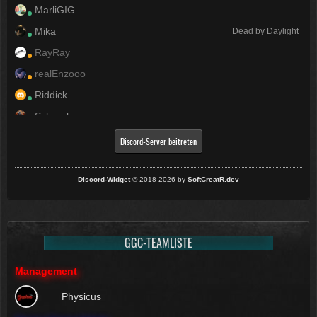
MarliGIG
Mika
Dead by Daylight
RayRay
realEnzooo
Riddick
Schrauber
Zockertretzchen
Discord-Server beitreten
ZyneX
Discord-Widget
© 2018-2026 by
SoftCreatR.dev
GGC-TEAMLISTE
Management
Physicus