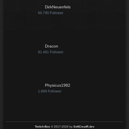
12:07
DirkNeuenfels
66.790
Follower
McCracker007
Ja das ist echt wild. Vor allem
wenn man innerhalb 2 Jahre das
Forum Update kauft kostet es nur
die hälfte .
11:18
Dracon
91.481
Follower
Physicus1982
1.899
Follower
Twitch-Box
© 2017-2026 by
SoftCreatR.dev