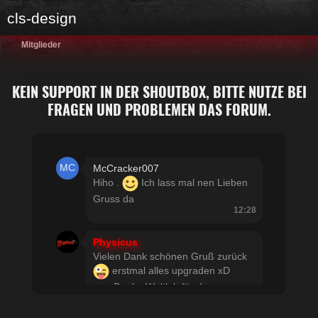
cls-design
Mitglieder
KEIN SUPPORT IN DER SHOUTBOX, BITTE NUTZE BEI
FRAGEN UND PROBLEMEN DAS FORUM.
McCracker007
Hiho .
Ich lass mal nen Lieben
Gruss da
12:28
Physicus
Vielen Dank schönen Gruß zurück
erstmal alles upgraden xD
usw Danke Woltlab für den
schnellen Support
21:19