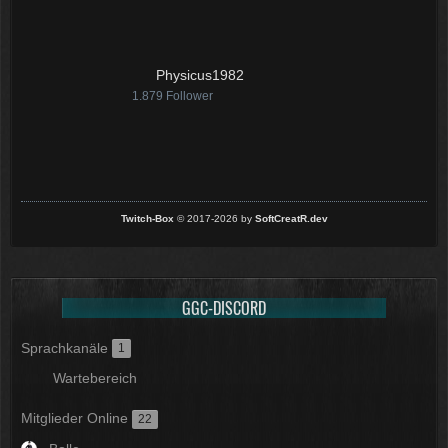
Physicus1982
1.879
Follower
Twitch-Box
© 2017-2026 by
SoftCreatR.dev
GGC-DISCORD
Sprachkanäle
1
Wartebereich
Mitglieder Online
22