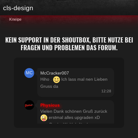
cls-design
Kneipe
KEIN SUPPORT IN DER SHOUTBOX, BITTE NUTZE BEI
FRAGEN UND PROBLEMEN DAS FORUM.
McCracker007
Hiho .
Ich lass mal nen Lieben
Gruss da
12:28
Physicus
Vielen Dank schönen Gruß zurück
erstmal alles upgraden xD
usw Danke Woltlab für den
schnellen Support
21:19