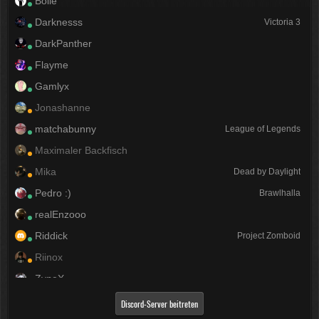
Bolle
Darknesss
Victoria 3
DarkPanther
Flayme
Gamlyx
Jonashanne
matchabunny
League of Legends
Maximaler Backfisch
Mika
Dead by Daylight
Pedro :)
Brawlhalla
realEnzooo
Riddick
Project Zomboid
Riinox
ZyneX
ᴄʜɪʏᴏᴍɪɪ ѕєηραι (◕ᆽ◕ﾐ)ฅ
Laby
Discord-Server beitreten