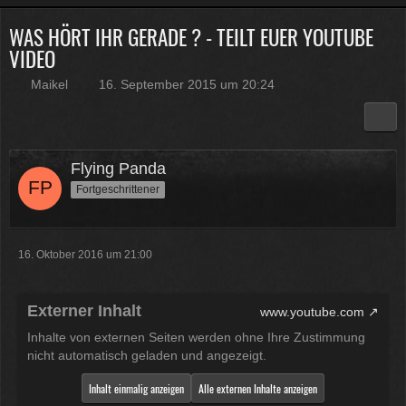
WAS HÖRT IHR GERADE ? - TEILT EUER YOUTUBE
Physicus
VIDEO
Twitch-Box 6.2.0 in Arbeit
13:47
Maikel
16. September 2015 um 20:24
McCracker007
Muss ich auch alles machen .
Kratze gerade alles an geld
Flying Panda
zusammen was ich auftreiben
kann .
Muss 50 für einige
Fortgeschrittener
Plugins haben und dann noch mal
65 für Forum Update.
09:25
16. Oktober 2016 um 21:00
Physicus
Ja bei mir sind es 130 € für
Externer Inhalt
www.youtube.com
Woltlab und Plugins und Designs
Inhalte von externen Seiten werden ohne Ihre Zustimmung
auch so um locker flockig 50-60 €
nicht automatisch geladen und angezeigt.
ätzend, wie schnell alles
einem aus der Tasche gezogen
Inhalt einmalig anzeigen
Alle externen Inhalte anzeigen
wird