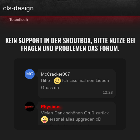
cls-design
Totenfluch
KEIN SUPPORT IN DER SHOUTBOX, BITTE NUTZE BEI
FRAGEN UND PROBLEMEN DAS FORUM.
McCracker007
Hiho .
Ich lass mal nen Lieben
Gruss da
12:28
Physicus
Vielen Dank schönen Gruß zurück
erstmal alles upgraden xD
usw Danke Woltlab für den
schnellen Support
21:19