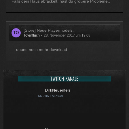
Falls dein Haus abfackelt, hast du größere Probleme..
[Store] Neue Playermodels.
Totenfluch
28. November 2017 um 19:08
... uuund noch mehr download
TWITCH-KANÄLE
DirkNeuenfels
66.786
Follower