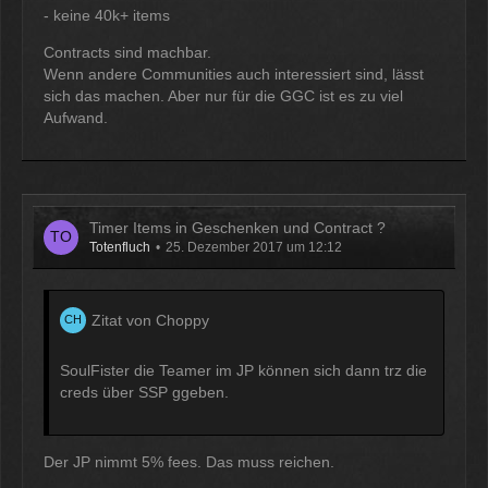
12:07
- keine 40k+ items
Contracts sind machbar.
McCracker007
Wenn andere Communities auch interessiert sind, lässt
Ja das ist echt wild. Vor allem
sich das machen. Aber nur für die GGC ist es zu viel
wenn man innerhalb 2 Jahre das
Aufwand.
Forum Update kauft kostet es nur
die hälfte .
11:18
Timer Items in Geschenken und Contract ?
Totenfluch
25. Dezember 2017 um 12:12
Zitat von Choppy
SoulFister die Teamer im JP können sich dann trz die
creds über SSP ggeben.
Der JP nimmt 5% fees. Das muss reichen.