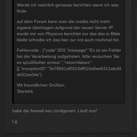
Werde ich natürlich genauso berichten wenn ich was
finde.
auf dem Forum kann man die credits nicht mehr
ingame übertragen aufgrund der neuen Server IP
wurde mir von Physicus berichtet nur das das in Bilde
bleibt schreibe ich das hier zur not auch nochmal hin.
Fehlercode : {"code":503,"message":"Es ist ein Fehler
bei der Verarbeitung aufgetreten, bitte versuchen Sie
es sp\u00e4ter erneut.","returnValues":
[],"exceptionID":"3e78661af5613df510a8ae6312abcfd
dd32ee04e"}
Mit freundlichen Grüßen,
Starwick
habe die firewall neu configuriert. Läuft nun!
Lg