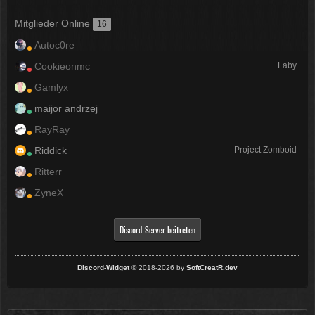
Mitglieder Online
16
Autoc0re
Cookieonmc
Laby
Gamlyx
maijor andrzej
RayRay
Riddick
Project Zomboid
Ritterr
ZyneX
Discord-Server beitreten
Discord-Widget
© 2018-2026 by
SoftCreatR.dev