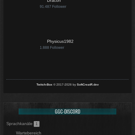
Dracon
91.487
Follower
Physicus1982
1.888
Follower
Twitch-Box
© 2017-2026 by
SoftCreatR.dev
GGC-DISCORD
Sprachkanäle
1
Wartebereich