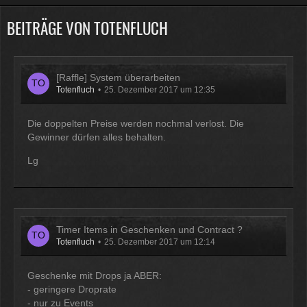
BEITRÄGE VON TOTENFLUCH
Physicus
Twitch-Box 6.2.0 in Arbeit
13:47
[Raffle] System überarbeiten
McCracker007
Totenfluch
25. Dezember 2017 um 12:35
Muss ich auch alles machen .
Kratze gerade alles an geld
Die doppelten Preise werden nochmal verlost. Die
zusammen was ich auftreiben
Gewinner dürfen alles behalten.
kann .
Muss 50 für einige
Plugins haben und dann noch mal
Lg
65 für Forum Update.
09:25
Physicus
Ja bei mir sind es 130 € für
Timer Items in Geschenken und Contract ?
Totenfluch
Woltlab und Plugins und Designs
25. Dezember 2017 um 12:14
auch so um locker flockig 50-60 €
ätzend, wie schnell alles
Geschenke mit Drops ja ABER:
einem aus der Tasche gezogen
- geringere Droprate
wird
- nur zu Events