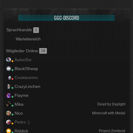
GGC-DISCORD
Sprachkanäle
1
Wartebereich
Mitglieder Online
19
Autoc0re
BlackISheep
Cookieonmc
CrazyLinchen
Flayme
Mika
Dead by Daylight
Nico
Minecraft with Medal
Pedro :)
Riddick
Project Zomboid