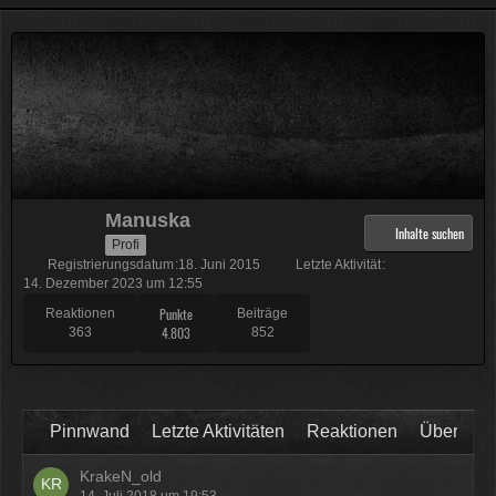
Physicus
Twitch-Box 6.2.0 in Arbeit
13:47
McCracker007
Muss ich auch alles machen .
Kratze gerade alles an geld
zusammen was ich auftreiben
Manuska
kann .
Muss 50 für einige
Inhalte suchen
Profi
Plugins haben und dann noch mal
Registrierungsdatum
18. Juni 2015
Letzte Aktivität
65 für Forum Update.
14. Dezember 2023 um 12:55
09:25
Punkte
Reaktionen
Beiträge
4.803
363
852
Physicus
Ja bei mir sind es 130 € für
Woltlab und Plugins und Designs
auch so um locker flockig 50-60 €
Pinnwand
Letzte Aktivitäten
Reaktionen
Über mic
ätzend, wie schnell alles
einem aus der Tasche gezogen
KrakeN_old
wird
14. Juli 2018 um 19:53