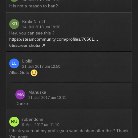
12:07
It is not a reason to ban?
McCracker007
KrakeN_old
Ja das ist echt wild. Vor allem
14. Juli 2018 um 19:30
wenn man innerhalb 2 Jahre das
Hey, you can see this ?
Forum Update kauft kostet es nur
https://steamcommunity.com/profiles/76561…
die hälfte .
66/screenshots/
11:18
Llolid
21. Juli 2017 um 12:50
Alles Gute
Manuska
21. Juli 2017 um 13:11
Danke
rubendomi
9. April 2017 um 11:10
I think you read my profile,you want desban after this? Thank
You again