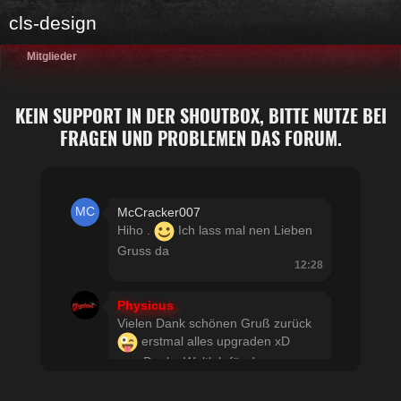
cls-design
Mitglieder
KEIN SUPPORT IN DER SHOUTBOX, BITTE NUTZE BEI
FRAGEN UND PROBLEMEN DAS FORUM.
McCracker007
Hiho .
Ich lass mal nen Lieben
Gruss da
12:28
Physicus
Vielen Dank schönen Gruß zurück
erstmal alles upgraden xD
usw Danke Woltlab für den
schnellen Support
21:19