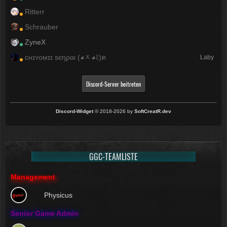
Ritterr
Schrauber
ZyneX
ᴄʜɪʏᴏᴍɪɪ ѕєηραι (◕ᆽ◕ﾐ)ฅ
Laby
Discord-Server beitreten
Discord-Widget
© 2018-2026 by
SoftCreatR.dev
GGC-TEAMLISTE
Management
Physicus
Senior Game Admin