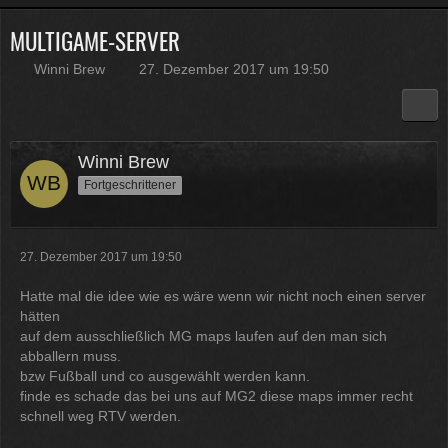
MULTIGAME-SERVER
Physicus
Twitch-Box 6.2.0 in Arbeit
Winni Brew
27. Dezember 2017 um 19:50
13:47
McCracker007
Muss ich auch alles machen .
Winni Brew
Kratze gerade alles an geld
Fortgeschrittener
zusammen was ich auftreiben
kann .
Muss 50 für einige
Plugins haben und dann noch mal
65 für Forum Update.
27. Dezember 2017 um 19:50
09:25
Hatte mal die idee wie es wäre wenn wir nicht noch einen server
Physicus
hätten
Ja bei mir sind es 130 € für
auf dem ausschließlich MG maps laufen auf den man sich
Woltlab und Plugins und Designs
abballern muss.
auch so um locker flockig 50-60 €
bzw Fußball und co ausgewählt werden kann.
ätzend, wie schnell alles
finde es schade das bei uns auf MG2 diese maps immer recht
schnell weg RTV werden.
einem aus der Tasche gezogen
wird