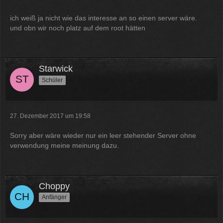
12:07
ich weiß ja nicht wie das interesse an so einen server wäre.
McCracker007
und obn wir noch platz auf dem root hätten
Ja das ist echt wild. Vor allem
wenn man innerhalb 2 Jahre das
Forum Update kauft kostet es nur
die hälfte .
Starwick
11:18
Schüler
27. Dezember 2017 um 19:58
Sorry aber wäre wieder nur ein leer stehender Server ohne
verwendung meine meinung dazu.
Choppy
Anfänger