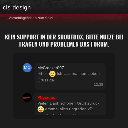
cls-design
Vorschläge/Ideen zum Spiel
KEIN SUPPORT IN DER SHOUTBOX, BITTE NUTZE BEI
FRAGEN UND PROBLEMEN DAS FORUM.
McCracker007
Hiho .
Ich lass mal nen Lieben
Gruss da
12:28
Physicus
Vielen Dank schönen Gruß zurück
erstmal alles upgraden xD
usw Danke Woltlab für den
schnellen Support
21:19