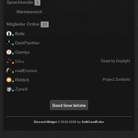
Sprachkanäle
1
Wartebereich
Mitglieder Online
13
Bolle
DarkPanther
Gamlyx
Mika
Dead by Daylight
realEnzooo
Riddick
Project Zomboid
ZyneX
Discord-Server beitreten
Discord-Widget
© 2018-2026 by
SoftCreatR.dev