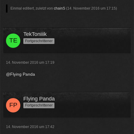
12:07
Einmal editiert, zuletzt von
chainS
(
14. November 2016 um 17:15
)
McCracker007
Ja das ist echt wild. Vor allem
wenn man innerhalb 2 Jahre das
Forum Update kauft kostet es nur
TekToniiik
die hälfte .
Fortgeschrittener
11:18
14. November 2016 um 17:19
@Flying Panda
Flying Panda
Fortgeschrittener
14. November 2016 um 17:42