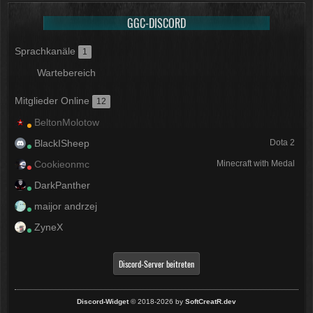
GGC-DISCORD
Sprachkanäle
1
Wartebereich
Mitglieder Online
12
BeltonMolotow
BlackISheep
Dota 2
Cookieonmc
Minecraft with Medal
DarkPanther
maijor andrzej
ZyneX
Discord-Server beitreten
Discord-Widget
© 2018-2026 by
SoftCreatR.dev