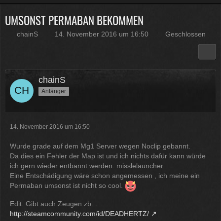
UMSONST PERMABAN BEKOMMEN
Physicus
Twitch-Box 6.2.0 in Arbeit
chainS
14. November 2016 um 16:50
Geschlossen
13:47
McCracker007
Muss ich auch alles machen .
chainS
Kratze gerade alles an geld
Anfänger
zusammen was ich auftreiben
kann .
Muss 50 für einige
Plugins haben und dann noch mal
65 für Forum Update.
14. November 2016 um 16:50
09:25
Wurde grade auf dem Mg1 Server wegen Noclip gebannt.
Physicus
Da dies ein Fehler der Map ist und ich nichts dafür kann würde
Ja bei mir sind es 130 € für
ich gern wieder entbannt werden. misslelauncher
Woltlab und Plugins und Designs
Eine Entschädigung wäre schon angemessen , ich meine ein
auch so um locker flockig 50-60 €
Permaban umsonst ist nicht so cool.
ätzend, wie schnell alles
Edit: Gibt auch Zeugen zb. :
einem aus der Tasche gezogen
http://steamcommunity.com/id/DEADHERTZ/
wird