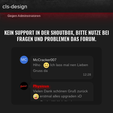
cls-design
Gegen Adminstratoren
KEIN SUPPORT IN DER SHOUTBOX, BITTE NUTZE BEI
FRAGEN UND PROBLEMEN DAS FORUM.
McCracker007
Hiho .
Ich lass mal nen Lieben
Gruss da
12:28
Physicus
Vielen Dank schönen Gruß zurück
erstmal alles upgraden xD
usw Danke Woltlab für den
schnellen Support
21:19