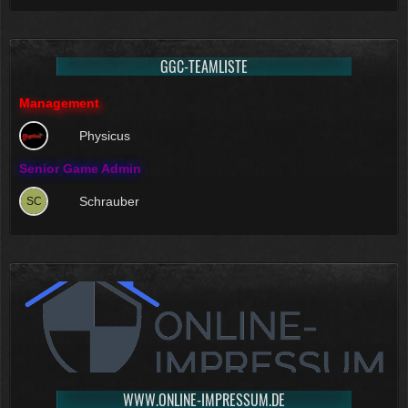
GGC-TEAMLISTE
Management
Physicus
Senior Game Admin
Schrauber
WWW.ONLINE-IMPRESSUM.DE