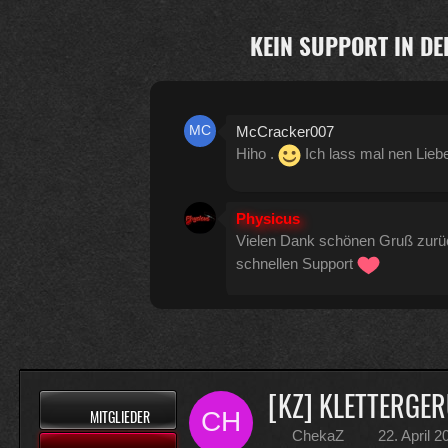
KEIN SUPPORT IN DE
McCracker007
Hiho .
Ich lass mal nen Lieb
Physicus
Vielen Dank schönen Gruß zur
schnellen Support
Physicus
Twitch-Box 6.2.0 in Arbeit
13
[KZ] KLETTERGER
MITGLIEDER
McCracker007
ChekaZ
22. April 
Muss ich auch alles machen .