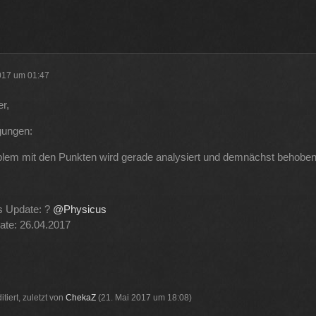
haben und dann noch mal 65 für Forum Update.
09
ltlab und Plugins und Designs auch so um locker flockig 50-60 €
2017 um 01:47
 aus der Tasche gezogen wird
12
r,
gungen:
 wenn man innerhalb 2 Jahre das Forum Update kauft kostet es nur die
lem mit den Punkten wird gerade analysiert und demnächst behoben
11
s Update: ?
@Physicus
ate: 26.04.2017
itiert, zuletzt von
ChekaZ
(
21. Mai 2017 um 18:08
)