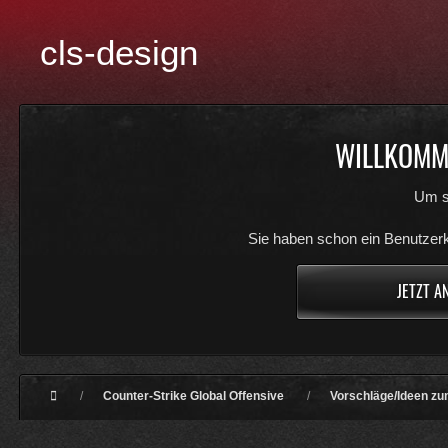
cls-design
WILLKOMME
Um s
Sie haben schon ein Benutzerk
JETZT A
Counter-Strike Global Offensive
Vorschläge/Ideen zu