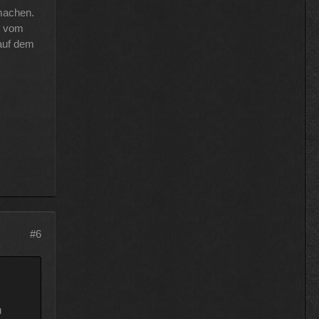
machen.
t vom
auf dem
#6
u