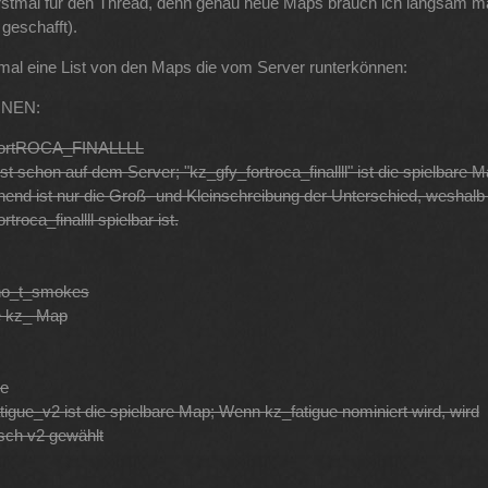
stmal für den Thread, denn genau neue Maps brauch ich langsam m
geschafft).
tmal eine List von den Maps die vom Server runterkönnen:
NEN:
fortROCA_FINALLLL
st schon auf dem Server; "kz_gfy_fortroca_finallll" ist die spielbare 
nend ist nur die Groß- und Kleinschreibung der Unterschied, weshalb
troca_finallll spielbar ist.
rno_t_smokes
e kz_ Map
ue
tigue_v2 ist die spielbare Map; Wenn kz_fatigue nominiert wird, wird
sch v2 gewählt