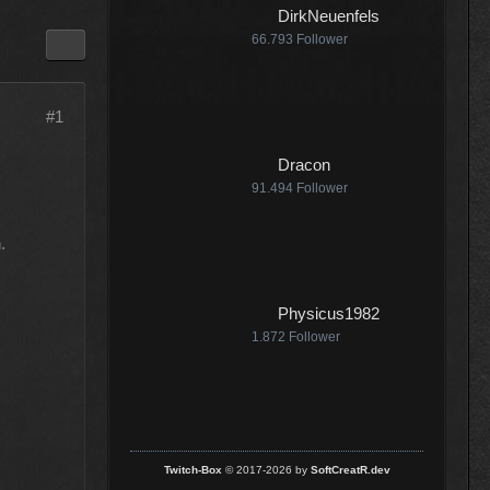
DirkNeuenfels
:25
66.793
Follower
#1
:07
Dracon
91.494
Follower
.
:18
Physicus1982
1.872
Follower
Twitch-Box
© 2017-2026 by
SoftCreatR.dev