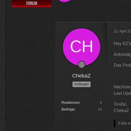
FORUM
Muss 50 für einige Plugins 
Physicus
Ja bei mir sind es 130 € für Wo
22. April 
ätzend, wie schnell alles einem
Hey KZ'le
McCracker007
Ankündi
Ja das ist echt wild. Vor allem
Das Prob
hälfte .
ChekaZ
Anfänger
Nächste
Last Upd
Reaktionen
4
Gruße,
Beiträge
14
ChekaZ
5 Mal ed