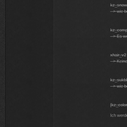
kz_snowt
--> wie 
kz_com
--> Es w
xhair_v2
--> Kein
kz_sukb
--> wie 
[kz_colo
Ich werd