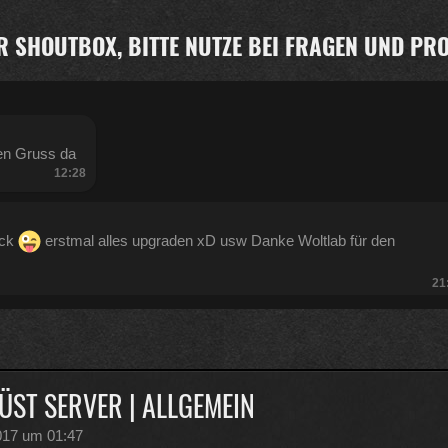
R SHOUTBOX, BITTE NUTZE BEI FRAGEN UND P
en Gruss da
12:28
ück
erstmal alles upgraden xD usw Danke Woltlab für den
21
:47
ÜST SERVER | ALLGEMEIN
2017 um 01:47
Kratze gerade alles an geld zusammen was ich auftreiben kann .