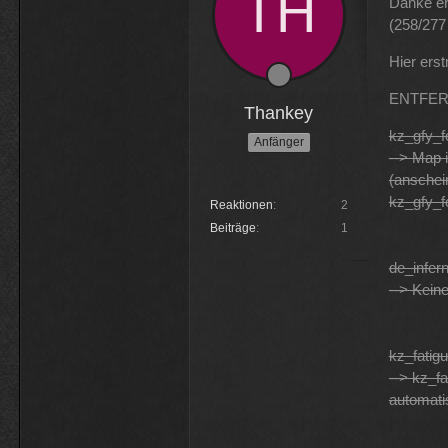
Danke er
(258/277 
Hier ers
ENTFER
Thankey
kz_gfy_
Anfänger
--> Map i
(anschei
kz_gfy_for
Reaktionen
2
Beiträge
1
de_infe
--> Kein
kz_fatig
--> kz_fa
automati