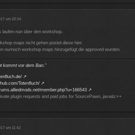
2017 um 20:24
 laufen nun über den workshop.
rkshop maps nicht gehen postet diese hier.
n nurnoch workshop maps hinzugefügt die approved wurden.
t kommt vor dem Ban."
otenfluch.de/
ithub.com/Totenfluch/
forums.alliedmods.net/member.php?u=166543
rivate plugin requests and paid jobs for SourcePawn, java&c++
2017 um 11:42