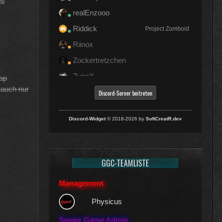
al
realEnzooo
Riddick
Project Zomboid
Riinox
Zockertretzchen
ZyneX
Map
 auch nur
Discord-Server beitreten
Discord-Widget
© 2018-2026 by
SoftCreatR.dev
GGC-TEAMLISTE
Management
Physicus
Senior Game Admin