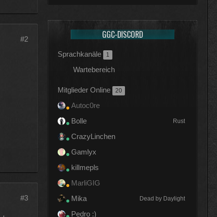
GGC-DISCORD
#2
Sprachkanäle
1
Wartebereich
Mitglieder Online
20
Autoc0re
Bolle
Rust
CrazyLinchen
Gamlyx
killmepls
MarliGIG
#3
Mika
Dead by Daylight
Pedro :)