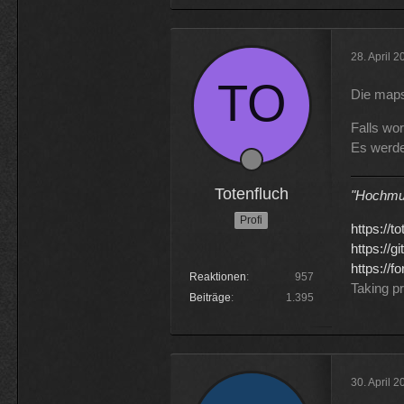
28. April 
Die maps
Falls wo
Es werde
Totenfluch
"Hochmu
Profi
https://t
https://g
https://
Reaktionen
957
Taking p
Beiträge
1.395
30. April 