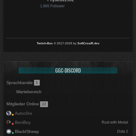
1.885
Follower
Twitch-Box
© 2017-2026 by
SoftCreatR.dev
GGC-DISCORD
Sprachkanäle
1
Wartebereich
Mitglieder Online
22
Autoc0re
BeniBoy
Rust with Medal
BlackISheep
Dota 2