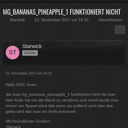
MG_BANANAS_PINEAPPLE_1 FUNKTIONIERT NICHT
Physicus
Twitch-Box 6.2.0 in Arbeit
Starwick
22. November 2017 um 16:31
Geschlossen
13:47
McCracker007
Muss ich auch alles machen .
Starwick
Kratze gerade alles an geld
Schüler
zusammen was ich auftreiben
kann .
Muss 50 für einige
Plugins haben und dann noch mal
65 für Forum Update.
22. November 2017 um 16:31
09:25
Hallo GGC-Team,
Physicus
die map mg_bananas_pineapple_1 funktioniert nicht da man
Ja bei mir sind es 130 € für
kein Knife hat um die Wand zu zerstören und somit stuckt man
Woltlab und Plugins und Designs
immer am Spawn wäre lieb wenn sie entfernt wird oder das
auch so um locker flockig 50-60 €
gefixt wird das man ein Knife bekommt.
ätzend, wie schnell alles
einem aus der Tasche gezogen
Mit freundlichen Grüßen,
wird
Starwick