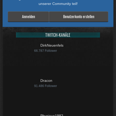
unserer Community teil!
Anmelden
Benutzerkonto erstellen
TWITCH-KANÄLE
DirkNeuenfels
66.787
Follower
Dracon
91.486
Follower
Physicus1982