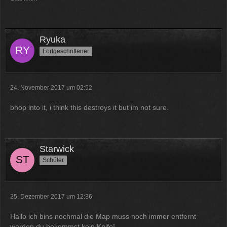
12:07
McCracker007
Ja das ist echt wild. Vor allem
Ryuka
wenn man innerhalb 2 Jahre das
Fortgeschrittener
Forum Update kauft kostet es nur
die hälfte .
11:18
24. November 2017 um 02:52
bhop into it, i think this destroys it but im not sure.
Starwick
Schüler
25. Dezember 2017 um 12:36
Hallo ich bins nochmal die Map muss noch immer entfernt
werden du bekommst kein Knife!