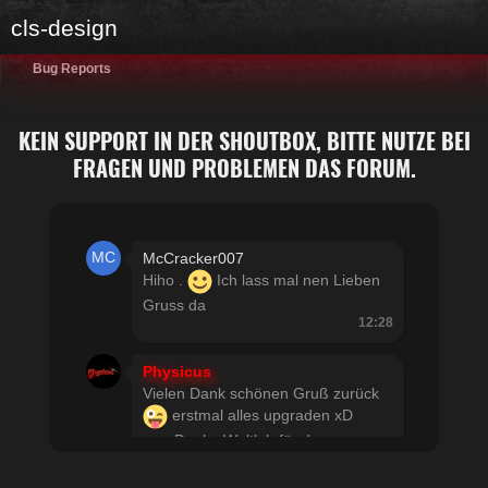
cls-design
Bug Reports
KEIN SUPPORT IN DER SHOUTBOX, BITTE NUTZE BEI
FRAGEN UND PROBLEMEN DAS FORUM.
McCracker007
Hiho .
Ich lass mal nen Lieben
Gruss da
12:28
Physicus
Vielen Dank schönen Gruß zurück
erstmal alles upgraden xD
usw Danke Woltlab für den
schnellen Support
21:19