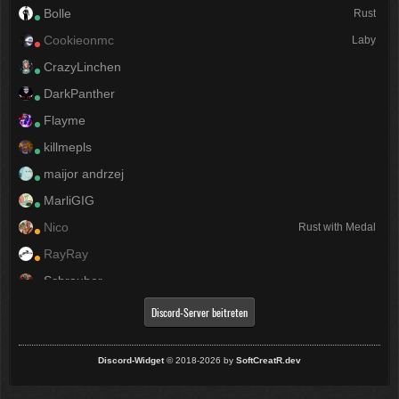
Bolle
Rust
Cookieonmc
Laby
CrazyLinchen
DarkPanther
Flayme
killmepls
maijor andrzej
MarliGIG
Nico
Rust with Medal
RayRay
Schrauber
ZyneX
Discord-Server beitreten
Discord-Widget
© 2018-2026 by
SoftCreatR.dev