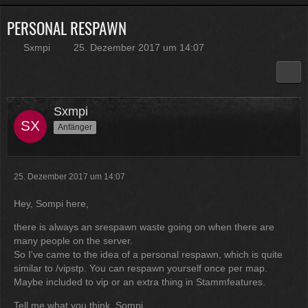
PERSONAL RESPAWN
Physicus
Twitch-Box 6.2.0 in Arbeit
Sxmpi
25. Dezember 2017 um 14:07
13:47
McCracker007
Muss ich auch alles machen .
Sxmpi
Kratze gerade alles an geld
Anfänger
zusammen was ich auftreiben
kann .
Muss 50 für einige
Plugins haben und dann noch mal
65 für Forum Update.
25. Dezember 2017 um 14:07
09:25
Hey, Sompi here,
Physicus
there is always an srespawn waste going on when there are
Ja bei mir sind es 130 € für
many people on the server.
Woltlab und Plugins und Designs
So I've came to the idea of a personal respawn, which is quite
auch so um locker flockig 50-60 €
similar to /vipstp. You can respawn yourself once per map.
ätzend, wie schnell alles
Maybe included to vip or an extra thing in Stammfeatures.
einem aus der Tasche gezogen
wird
Tell me what you think. Sompi