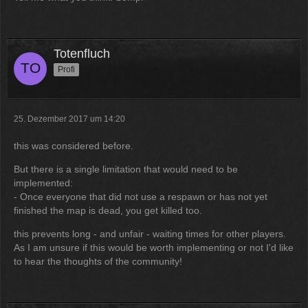
12:07
McCracker007
Ja das ist echt wild. Vor allem
Totenfluch
wenn man innerhalb 2 Jahre das
Profi
Forum Update kauft kostet es nur
die hälfte .
11:18
25. Dezember 2017 um 14:20
this was considered before.
But there is a single limitation that would need to be
implemented:
- Once everyone that did not use a respawn or has not yet
finished the map is dead, you get killed too.
this prevents long - and unfair - waiting times for other players.
As I am unsure if this would be worth implementing or not I'd like
to hear the thoughts of the community!