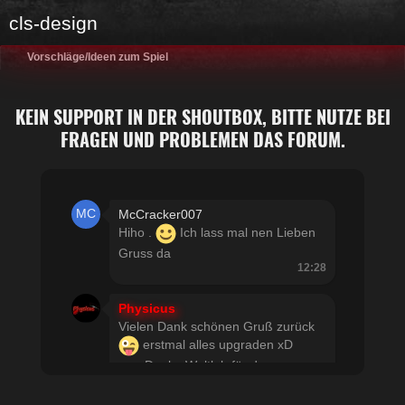
cls-design
Vorschläge/Ideen zum Spiel
KEIN SUPPORT IN DER SHOUTBOX, BITTE NUTZE BEI
FRAGEN UND PROBLEMEN DAS FORUM.
McCracker007
Hiho .
Ich lass mal nen Lieben
Gruss da
12:28
Physicus
Vielen Dank schönen Gruß zurück
erstmal alles upgraden xD
usw Danke Woltlab für den
schnellen Support
21:19