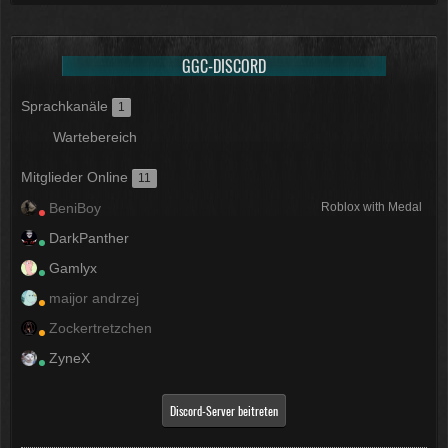
GGC-DISCORD
Sprachkanäle
1
Wartebereich
Mitglieder Online
11
BeniBoy
Roblox with Medal
DarkPanther
Gamlyx
maijor andrzej
Zockertretzchen
ZyneX
Discord-Server beitreten